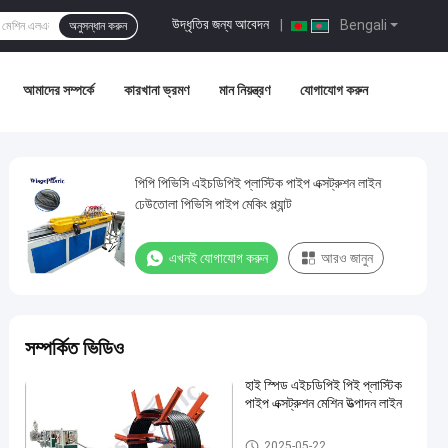
উদ্ধৃতির জন্য আবেদন
|
Bengali
অনুসন্ধান করুন
আমাদের সম্পর্কে
কারখানা ভ্রমণ
মান নিয়ন্ত্রণ
যোগাযোগ করুন
পিপি পিভিসি এইচডিপিই প্লাস্টিক পাইপ এক্সট্রুশন লাইন
ঢেউতোলা পিভিসি পাইপ মেকিং প্ল্যান্ট
এখনই যোগাযোগ করুন
আরও জানুন
সম্পর্কিত ভিডিও
হাই স্পিড এইচডিপিই পিই প্লাস্টিক
পাইপ এক্সট্রুশন মেশিন উত্পাদন লাইন
এইচডিপিই পাইপ এক্সট্রুডার মেশিন
2025-05-22