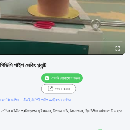
িসি পাইপ মেকিং প্ল্যান্ট
এখনই যোগাযোগ করুন
শেয়ার করুন
াকচারিং মেশিন
#
এইচডিপিই পাইপ এক্সট্রুডার মেশিন
শিনঃ মডিউল প্রতিস্থাপন সুবিধাজনক, উত্পাদন গতি, উচ্চ দক্ষতা, স্থিতিশীল কর্মক্ষমতা উচ্চ হতে