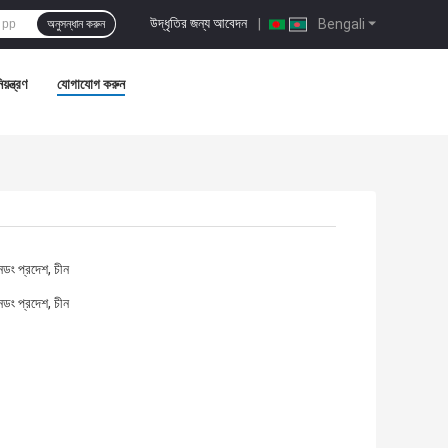
উদ্ধৃতির জন্য আবেদন
|
Bengali
অনুসন্ধান করুন
য়ন্ত্রণ
যোগাযোগ করুন
নডং প্রদেশ, চীন
নডং প্রদেশ, চীন