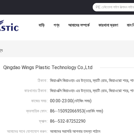
বাড়ি
পণ্য
আমাদের সম্পর্কে
কারখানা ভ্রমণ
মান নি
্য
Qingdao Wings Plastic Technology Co.,Ltd
ঠিকানা :
জিয়াওক্সি জিয়াওহাং এর উত্তরে, ম্যাটি রোড, জিয়াওঝো শহর, শা
কারখানার ঠিকানা :
জিয়াওক্সি জিয়াওহাং এর উত্তরে, ম্যাটি রোড, জিয়াওঝো শহর, শা
কাজের সময় :
00:00-23:00(বেইজিং সময়)
ব্যবসায়িক ফোন :
86--15092066953(ওয়ার্কিং সময়)
ফ্যাক্স :
86--532-87252290
আমাদের সাথে যোগাযোগ করুন :
আমাদের সরাসরি আপনার তদন্ত পাঠান