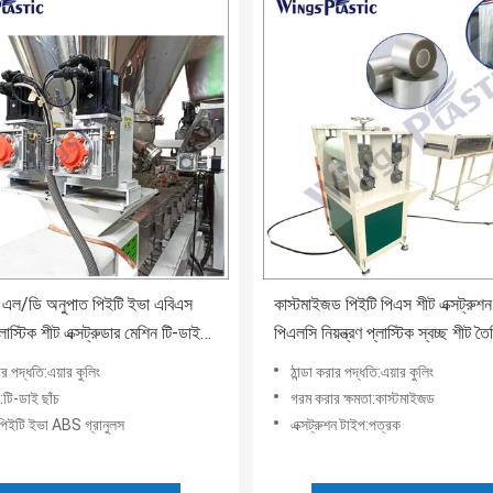
রু এল/ডি অনুপাত পিইটি ইভা এবিএস
কাস্টমাইজড পিইটি পিএস শীট এক্সট্রুশ
্লাস্টিক শীট এক্সট্রুডার মেশিন টি-ডাই
পিএলসি নিয়ন্ত্রণ প্লাস্টিক স্বচ্ছ শীট ত
ার পদ্ধতি:এয়ার কুলিং
ঠান্ডা করার পদ্ধতি:এয়ার কুলিং
:টি-ডাই ছাঁচ
গরম করার ক্ষমতা:কাস্টমাইজড
পিইটি ইভা ABS গ্রানুলস
এক্সট্রুশন টাইপ:পত্রক