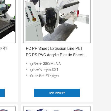
িক শীট
PC PP Sheet Extrusion Line PET
PC PS PVC Acrylic Plastic Sheet
Board Plate Production Line
স্ক্রু উপাদান:38CrMoAlA
Making Machine
স্ক্রু এল/ডি অনুপাত:30:1
কাঁচামাল:পিপি পিই গ্রানুলস
এখন যোগাযোগ