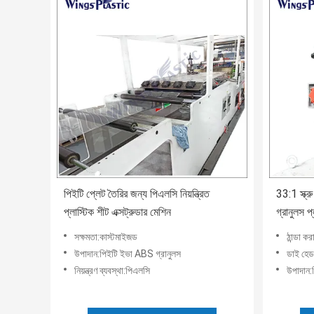
পিইটি প্লেট তৈরির জন্য পিএলসি নিয়ন্ত্রিত
33:1 স্ক্
প্লাস্টিক শীট এক্সট্রুডার মেশিন
গ্রানুলস প
মোল্ড সহ
সক্ষমতা:কাস্টমাইজড
ঠান্ডা কর
উপাদান:পিইটি ইভা ABS গ্রানুলস
ডাই হেড
নিয়ন্ত্রণ ব্যবস্থা:পিএলসি
উপাদান: