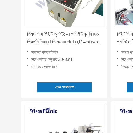
পিএস পিসি পিইটি প্লাস্টিকের পর্দা শীট পুনর্ব্যবহৃত
পিইটি পিপি
পিএলসি নিয়ন্ত্রণ সিস্টেমের সাথে ছোট এক্সট্রুডার
প্লাস্টিক 
মেশিন
সক্ষমতা:কাস্টমাইজড
মডেল:প্ল
স্ক্রু এল/ডি অনুপাত:30-33:1
স্ক্রু 
বেধ:২০০-৭০০ মিমি
নিয়ন্ত্র
এখন যোগাযোগ