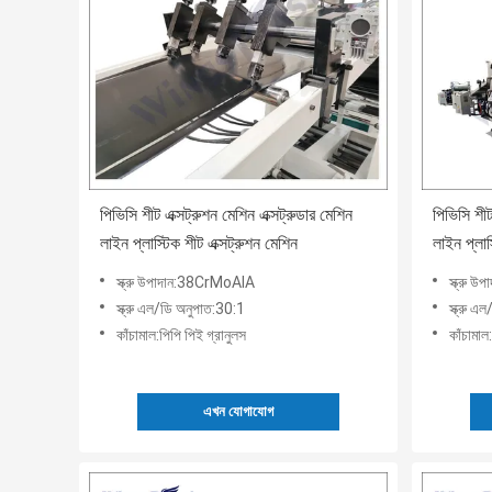
পিভিসি শীট এক্সট্রুশন মেশিন এক্সট্রুডার মেশিন
পিভিসি শীট
লাইন প্লাস্টিক শীট এক্সট্রুশন মেশিন
লাইন প্লাস
স্ক্রু উপাদান:38CrMoAlA
স্ক্রু 
স্ক্রু এল/ডি অনুপাত:30:1
স্ক্রু এ
কাঁচামাল:পিপি পিই গ্রানুলস
কাঁচামাল
এখন যোগাযোগ