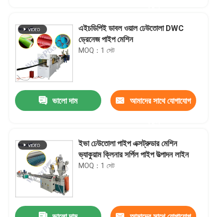
করুন
এইচডিপিই ডাবল ওয়াল ঢেউতোলা DWC
ড্রেনেজ পাইপ মেশিন
MOQ：1 সেট
ভালো দাম
আমাদের সাথে যোগাযোগ
করুন
ইভা ঢেউতোলা পাইপ এক্সট্রুডার মেশিন
বাড়ি
ভ্যাকুয়াম ক্লিনার সর্পিল পাইপ উত্পাদন লাইন
MOQ：1 সেট
পণ্য
আমাদের সম্পর্কে
ভালো দাম
আমাদের সাথে যোগাযোগ