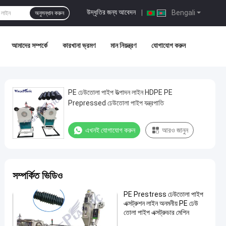
উদ্ধৃতির জন্য আবেদন
|
Bengali
অনুসন্ধান করুন
আমাদের সম্পর্কে
কারখানা ভ্রমণ
মান নিয়ন্ত্রণ
যোগাযোগ করুন
PE ঢেউতোলা পাইপ উত্পাদন লাইন HDPE PE
Prepressed ঢেউতোলা পাইপ যন্ত্রপাতি
এখনই যোগাযোগ করুন
আরও জানুন
সম্পর্কিত ভিডিও
PE Prestress ঢেউতোলা পাইপ
এক্সট্রুশন লাইন অনমনীয় PE ঢেউ
তোলা পাইপ এক্সট্রুডার মেশিন