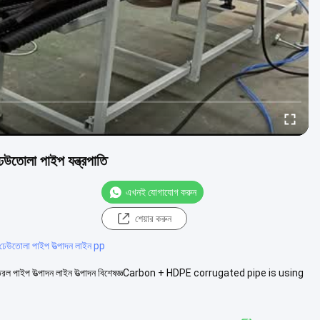
োলা পাইপ যন্ত্রপাতি
এখনই যোগাযোগ করুন
শেয়ার করুন
ঢেউতোলা পাইপ উত্পাদন লাইন pp
 সরবরাহ তরল পাইপ উত্পাদন লাইন উত্পাদন বিশেষজ্ঞCarbon + HDPE corrugated pipe is using