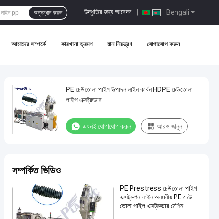
উদ্ধৃতির জন্য আবেদন
|
Bengali
অনুসন্ধান করুন
আমাদের সম্পর্কে
কারখানা ভ্রমণ
মান নিয়ন্ত্রণ
যোগাযোগ করুন
PE ঢেউতোলা পাইপ উত্পাদন লাইন কার্বন HDPE ঢেউতোলা
পাইপ এক্সট্রুডার
এখনই যোগাযোগ করুন
আরও জানুন
সম্পর্কিত ভিডিও
PE Prestress ঢেউতোলা পাইপ
এক্সট্রুশন লাইন অনমনীয় PE ঢেউ
তোলা পাইপ এক্সট্রুডার মেশিন