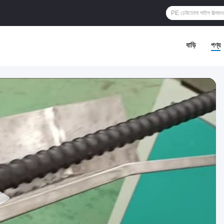
বাড়ি
পণ্য