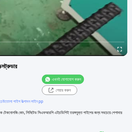
সট্রুডার
এখনই যোগাযোগ করুন
শেয়ার করুন
ঢেউতোলা পাইপ উত্পাদন লাইন pp
স্টিক টেকনোলজি কোং, লিমিটেড সিএফআরপি এইচডিপিই তরঙ্গযুক্ত পাইপের জন্য সবচেয়ে পেশাদার