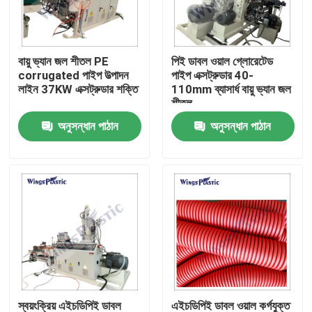
কারখানা ভ্রমণ
বায়ু ভ্যান জল শীতল PE
পিই ডাবল ওয়াল গ্লোরেটেড
corrugated পাইপ উত্পাদন
পাইপ এক্সট্রুডার 40-
মান নিয়ন্ত্রণ
লাইন 37KW এক্সট্রুডার শক্তি
110mm ব্যাসার্ধ বায়ু ভ্যান জল
শীতল
অনুসন্ধান পাঠান
অনুসন্ধান পাঠান
যোগাযোগ করুন
প্লাস্টিক পাইপ এক্সট্রুডার মেশিন
প্লাস্টিক পাইপ এক্সট্রুশন লাইন
প্লাস্টিক টিউব এক্সট্রুডার মেশিন
এইচডিপিই পাইপ এক্সট্রুডার মেশিন
স্বয়ংক্রিয় এইচডিপিই ডাবল
এইচডিপিই ডাবল ওয়াল কর্গযুক্ত