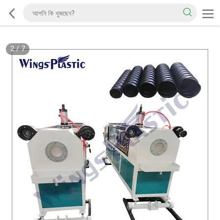
2
/
7