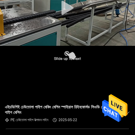
এইচডিপিই ঢেউতোলা পাইপ মেকিং মেশিন স্পাইরাল রিইনফোর্সড সিওডি ঢেউতোলা
পাইপ মেশিন
PE ঢেউতোলা পাইপ উত্পাদন লাইন
2025-05-22