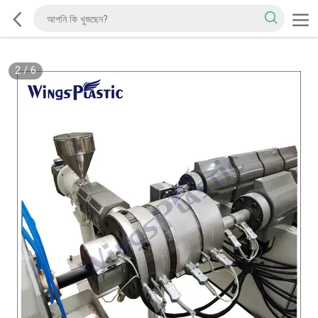
2
/
6