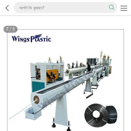
2
/
6