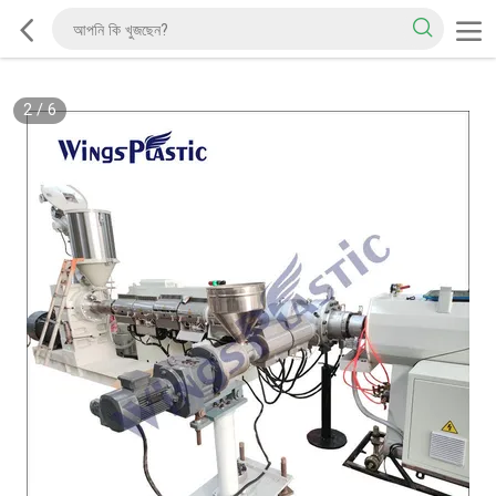
2
/
6