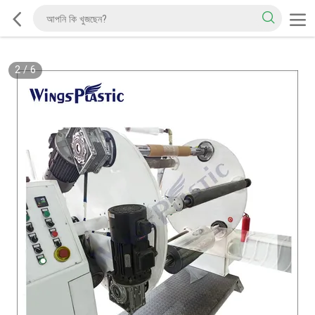
2
/
6