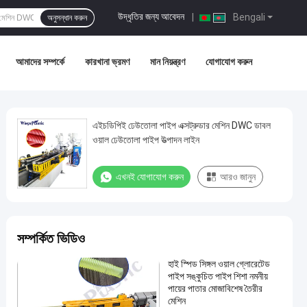
উদ্ধৃতির জন্য আবেদন
|
Bengali
অনুসন্ধান করুন
আমাদের সম্পর্কে
কারখানা ভ্রমণ
মান নিয়ন্ত্রণ
যোগাযোগ করুন
এইচডিপিই ঢেউতোলা পাইপ এক্সট্রুডার মেশিন DWC ডাবল
ওয়াল ঢেউতোলা পাইপ উত্পাদন লাইন
এখনই যোগাযোগ করুন
আরও জানুন
সম্পর্কিত ভিডিও
হাই স্পিড সিঙ্গল ওয়াল গ্লোরেটেড
পাইপ সঙ্কুচিত পাইপ শিশা নমনীয়
পায়ের পাতার মোজাবিশেষ তৈরীর
মেশিন