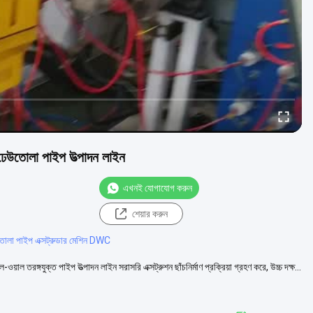
েউতোলা পাইপ উত্পাদন লাইন
এখনই যোগাযোগ করুন
শেয়ার করুন
োলা পাইপ এক্সট্রুডার মেশিন DWC
াবল-ওয়াল তরঙ্গযুক্ত পাইপ উত্পাদন লাইন সরাসরি এক্সট্রুশন ছাঁচনির্মাণ প্রক্রিয়া গ্রহণ করে, উচ্চ দক্ষ...