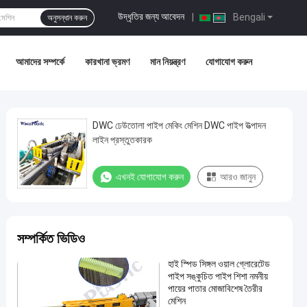
উদ্ধৃতির জন্য আবেদন
|
Bengali
অনুসন্ধান করুন
আমাদের সম্পর্কে
কারখানা ভ্রমণ
মান নিয়ন্ত্রণ
যোগাযোগ করুন
DWC ঢেউতোলা পাইপ মেকিং মেশিন DWC পাইপ উত্পাদন
লাইন প্রস্তুতকারক
এখনই যোগাযোগ করুন
আরও জানুন
সম্পর্কিত ভিডিও
হাই স্পিড সিঙ্গল ওয়াল গ্লোরেটেড
পাইপ সঙ্কুচিত পাইপ শিশা নমনীয়
পায়ের পাতার মোজাবিশেষ তৈরীর
মেশিন