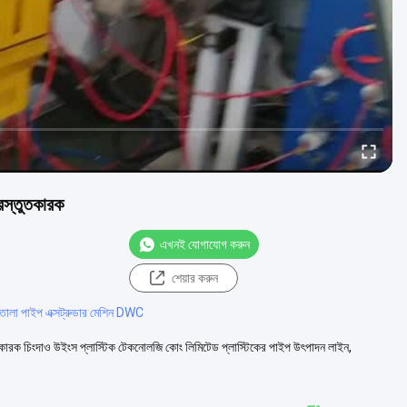
স্তুতকারক
এখনই যোগাযোগ করুন
শেয়ার করুন
োলা পাইপ এক্সট্রুডার মেশিন DWC
ুতকারক চিংদাও উইংস প্লাস্টিক টেকনোলজি কোং লিমিটেড প্লাস্টিকের পাইপ উৎপাদন লাইন,