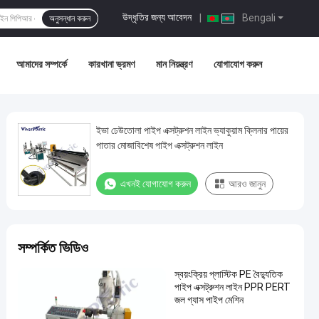
উদ্ধৃতির জন্য আবেদন
|
Bengali
অনুসন্ধান করুন
আমাদের সম্পর্কে
কারখানা ভ্রমণ
মান নিয়ন্ত্রণ
যোগাযোগ করুন
ইভা ঢেউতোলা পাইপ এক্সট্রুশন লাইন ভ্যাকুয়াম ক্লিনার পায়ের
পাতার মোজাবিশেষ পাইপ এক্সট্রুশন লাইন
এখনই যোগাযোগ করুন
আরও জানুন
সম্পর্কিত ভিডিও
স্বয়ংক্রিয় প্লাস্টিক PE বৈদ্যুতিক
পাইপ এক্সট্রুশন লাইন PPR PERT
জল গ্যাস পাইপ মেশিন