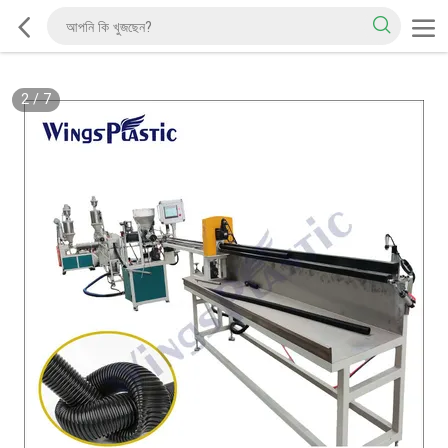
2
/
7