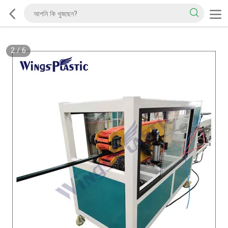
2
/
6