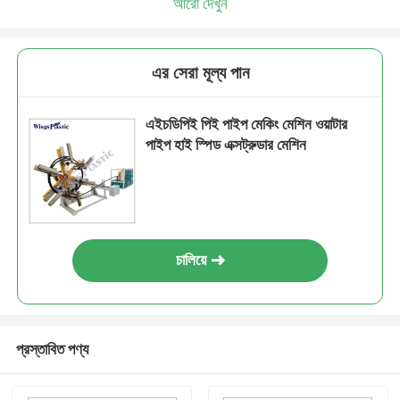
আরো দেখুন
এর সেরা মূল্য পান
এইচডিপিই পিই পাইপ মেকিং মেশিন ওয়াটার
পাইপ হাই স্পিড এক্সট্রুডার মেশিন
চালিয়ে
প্রস্তাবিত পণ্য