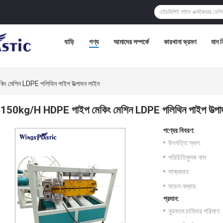
বাড়ি
পণ্য
আমাদের সম্পর্কে
কারখানা ভ্রমণ
মান নি
 মেশিন LDPE পলিথিন পাইপ উত্পাদন লাইন
150kg/H HDPE পাইপ মেকিং মেশিন LDPE পলিথিন পাইপ উত্পা
পণ্যের বিবরণ:
উৎপত্তি স্থল:
পরিচিতিমুলক নাম:
সাক্ষ্যদান:
মডেল নম্বার:
প্রদান:
ন্যূনতম চাহিদার পরিমাণ: