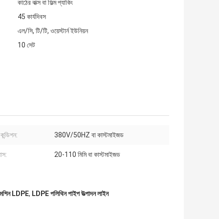
কাঠের বাক্স বা ফিল্ম প্যাকিং
45 কার্যদিবস
এল/সি, টি/টি, ওয়েস্টার্ন ইউনিয়ন
10 সেট
কন্ডিশন:
380V/50HZ বা কাস্টমাইজড
যাস:
20-110 মিমি বা কাস্টমাইজড
মেশিন LDPE
,
LDPE পলিথিন পাইপ উত্পাদন লাইন