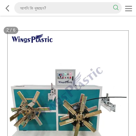
2
/
6