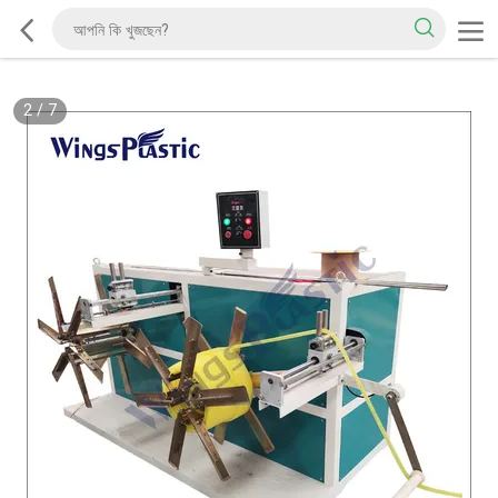
2
/
7