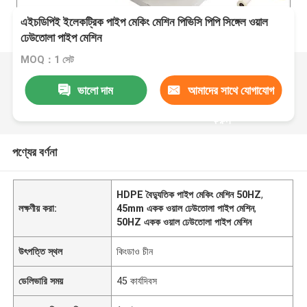
এইচডিপিই ইলেকট্রিক পাইপ মেকিং মেশিন পিভিসি পিপি সিঙ্গেল ওয়াল
ঢেউতোলা পাইপ মেশিন
MOQ：1 সেট
ভালো দাম
আমাদের সাথে যোগাযোগ
করুন
পণ্যের বর্ণনা
HDPE বৈদ্যুতিক পাইপ মেকিং মেশিন 50HZ
,
লক্ষণীয় করা:
45mm একক ওয়াল ঢেউতোলা পাইপ মেশিন
,
50HZ একক ওয়াল ঢেউতোলা পাইপ মেশিন
উৎপত্তি স্থল
কিংডাও চীন
ডেলিভারি সময়
45 কার্যদিবস