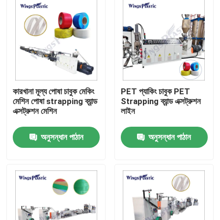
কারখানা মূল্য পোষা চাবুক মেকিং
PET প্যাকিং চাবুক PET
মেশিন পোষা strapping ব্যান্ড
Strapping ব্যান্ড এক্সট্রুশন
এক্সট্রুশন মেশিন
লাইন
অনুসন্ধান পাঠান
অনুসন্ধান পাঠান
বাড়ি
পণ্য
আমাদের সম্পর্কে