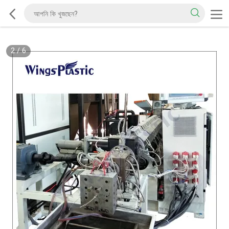
2
/
6