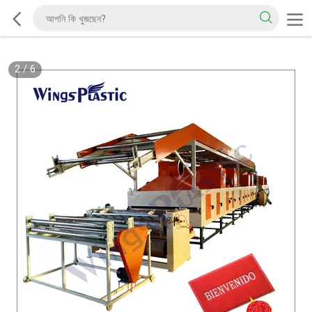
2
/
6