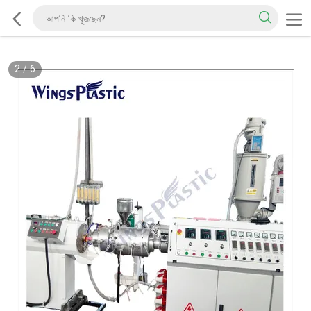
2
/
6