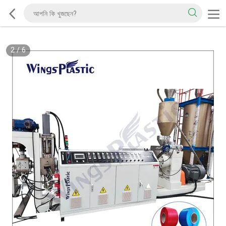
2
/
6