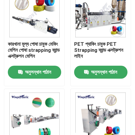
কারখানা মূল্য পোষা চাবুক মেকিং
PET প্যাকিং চাবুক PET
মেশিন পোষা strapping ব্যান্ড
Strapping ব্যান্ড এক্সট্রুশন
এক্সট্রুশন মেশিন
লাইন
অনুসন্ধান পাঠান
অনুসন্ধান পাঠান
বাড়ি
পণ্য
আমাদের সম্পর্কে