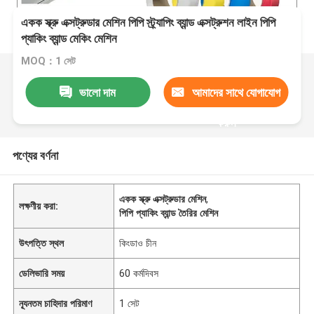
একক স্ক্রু এক্সট্রুডার মেশিন পিপি স্ট্র্যাপিং ব্যান্ড এক্সট্রুশন লাইন পিপি
প্যাকিং ব্যান্ড মেকিং মেশিন
MOQ：1 সেট
ভালো দাম
আমাদের সাথে যোগাযোগ
করুন
পণ্যের বর্ণনা
একক স্ক্রু এক্সট্রুডার মেশিন
,
লক্ষণীয় করা:
পিপি প্যাকিং ব্যান্ড তৈরির মেশিন
উৎপত্তি স্থল
কিংডাও চীন
ডেলিভারি সময়
60 কর্মদিবস
ন্যূনতম চাহিদার পরিমাণ
1 সেট