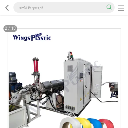
2
/
10