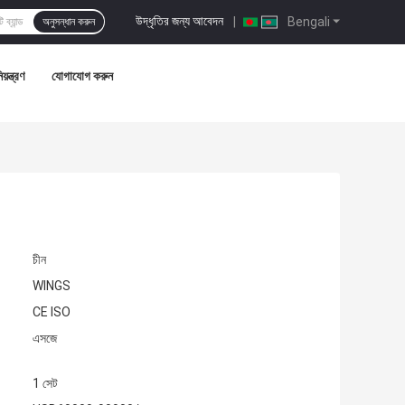
উদ্ধৃতির জন্য আবেদন
|
Bengali
অনুসন্ধান করুন
য়ন্ত্রণ
যোগাযোগ করুন
চীন
WINGS
CE ISO
এসজে
1 সেট