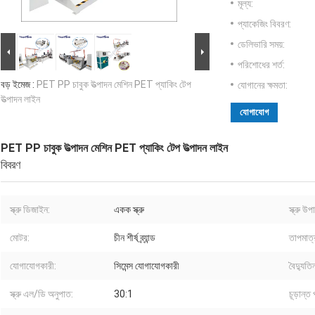
মূল্য:
প্যাকেজিং বিবরণ:
ডেলিভারি সময়:
পরিশোধের শর্ত:
বড় ইমেজ :
PET PP চাবুক উত্পাদন মেশিন PET প্যাকিং টেপ
যোগানের ক্ষমতা:
উত্পাদন লাইন
যোগাযোগ
PET PP চাবুক উত্পাদন মেশিন PET প্যাকিং টেপ উত্পাদন লাইন
বিবরণ
স্ক্রু ডিজাইন:
একক স্ক্রু
স্ক্রু উপ
মোটর:
চীন শীর্ষ ব্র্যান্ড
তাপমাত্রা
যোগাযোগকারী:
সিমেন্স যোগাযোগকারী
বৈদ্যুত
স্ক্রু এল/ডি অনুপাত:
30:1
চূড়ান্ত 