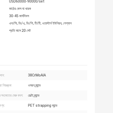
USD60000-90000/set
কাঠের কেস বা ধারক
30-45 কার্যদিবস
এল/সি, ডি/এ, ডি/পি, টি/টি, ওয়েস্টার্ন ইউনিয়ন, পেপ্যাল
প্রতি মাসে 20 সেট
াদান:
38CrMoAlA
 নিয়ন্ত্রক:
ওমরন ব্র্যান্ড
িন সংকেতের মেরু বদল:
ডেল্টা ব্র্যান্ড
পণ্য:
PET strapping ব্যান্ড