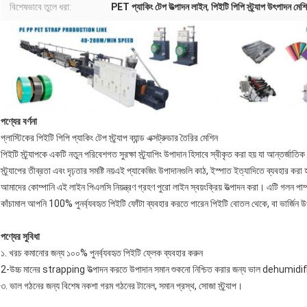
বিশেষভাবে তুলে ধরা:
PET প্যাকিং টেপ উত্পাদন লাইন
,
পিইটি পিপি স্ট্র্যাপ উৎপাদন মেশ
পণ্যের বর্ণনা
প্লাস্টিকের পিইটি পিপি প্যাকিং টেপ স্ট্র্যাপ ব্যান্ড এক্সট্রুডার তৈরির মেশিন
পিইটি স্ট্র্যাপকে একটি নতুন পরিবেশগত সুরক্ষা স্ট্র্যাপিং উপাদান হিসাবে স্বীকৃত করা হয় যা আন্তর্জাতিক ব
স্ট্র্যাপের তীব্রতা এবং দৃঢ়তার সমষ্টি নয়এই প্যাকেজিং উপাদানগুলি কাঠ, ইস্পাত ইত্যাদিতে ব্যবহার করা 
আমাদের কোম্পানি এই লাইন পিএলসি নিয়ন্ত্রণ গ্রহণ পুরো লাইন স্বয়ংক্রিয় উত্পাদন করা। এটি গলন পাম্প এবং
কাঁচামাল আপনি 100% পুনর্ব্যবহৃত পিইটি ফোঁটা ব্যবহার করতে পারেন পিইটি বোতল থেকে, বা ভার্জিন 
পণ্যের সুবিধা
১. খরচ কমানোর জন্য ১০০% পুনর্ব্যবহৃত পিইটি ফ্লেক ব্যবহার করুন
2-উচ্চ মানের strapping উত্পাদন করতে উপাদান সমান শুকনো নিশ্চিত করার জন্য ভাল dehumidifi
৩. ভাল গঠনের জন্য বিশেষ নকশা গরম গঠনের টানেল, সমান প্রস্থ, সোজা স্ট্র্যাপ।