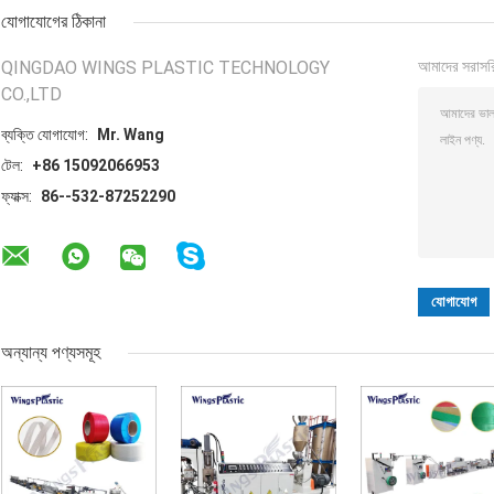
যোগাযোগের ঠিকানা
QINGDAO WINGS PLASTIC TECHNOLOGY
আমাদের সরাসর
CO.,LTD
ব্যক্তি যোগাযোগ:
Mr. Wang
টেল:
+86 15092066953
ফ্যাক্স:
86--532-87252290
অন্যান্য পণ্যসমূহ