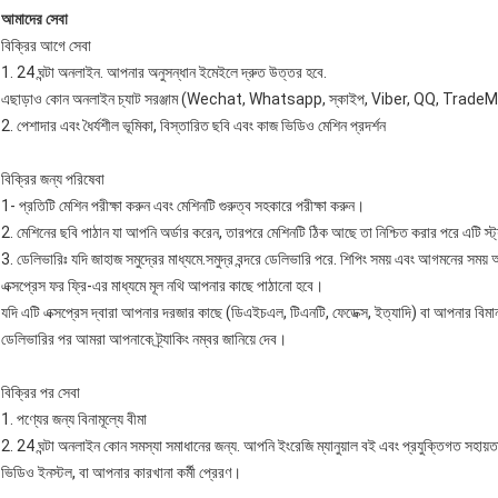
আমাদের সেবা
বিক্রির আগে সেবা
1. 24 ঘন্টা অনলাইন. আপনার অনুসন্ধান ইমেইলে দ্রুত উত্তর হবে.
এছাড়াও কোন অনলাইন চ্যাট সরঞ্জাম (Wechat, Whatsapp, স্কাইপ, Viber, QQ, TradeManag
2. পেশাদার এবং ধৈর্যশীল ভূমিকা, বিস্তারিত ছবি এবং কাজ ভিডিও মেশিন প্রদর্শন
বিক্রির জন্য পরিষেবা
1- প্রতিটি মেশিন পরীক্ষা করুন এবং মেশিনটি গুরুত্ব সহকারে পরীক্ষা করুন।
2. মেশিনের ছবি পাঠান যা আপনি অর্ডার করেন, তারপরে মেশিনটি ঠিক আছে তা নিশ্চিত করার পরে এটি স্ট্যান্
3. ডেলিভারিঃ যদি জাহাজ সমুদ্রের মাধ্যমে.সমুদ্র বন্দরে ডেলিভারি পরে. শিপিং সময় এবং আগমনের সম
এক্সপ্রেস ফর ফ্রি-এর মাধ্যমে মূল নথি আপনার কাছে পাঠানো হবে।
যদি এটি এক্সপ্রেস দ্বারা আপনার দরজার কাছে (ডিএইচএল, টিএনটি, ফেডেক্স, ইত্যাদি) বা আপনার বিমানব
ডেলিভারির পর আমরা আপনাকে ট্র্যাকিং নম্বর জানিয়ে দেব।
বিক্রির পর সেবা
1. পণ্যের জন্য বিনামূল্যে বীমা
2. 24 ঘন্টা অনলাইন কোন সমস্যা সমাধানের জন্য. আপনি ইংরেজি ম্যানুয়াল বই এবং প্রযুক্তিগত সহায়
ভিডিও ইনস্টল, বা আপনার কারখানা কর্মী প্রেরণ।