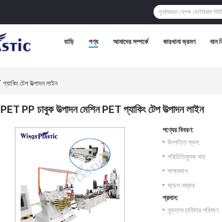
বাড়ি
পণ্য
আমাদের সম্পর্কে
কারখানা ভ্রমণ
মান নি
্যাকিং টেপ উত্পাদন লাইন
PET PP চাবুক উত্পাদন মেশিন PET প্যাকিং টেপ উত্পাদন লাইন
পণ্যের বিবরণ:
উৎপত্তি স্থল:
পরিচিতিমুলক নাম:
সাক্ষ্যদান:
মডেল নম্বার:
প্রদান:
ন্যূনতম চাহিদার পরিমাণ: