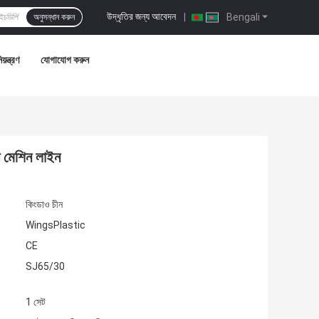
উদ্ধৃতির জন্য আবেদন
|
Bengali
অনুসন্ধান করুন
য়ন্ত্রণ
যোগাযোগ করুন
প মেশিন লাইন
কিংডাও চীন
WingsPlastic
CE
SJ65/30
1 সেট