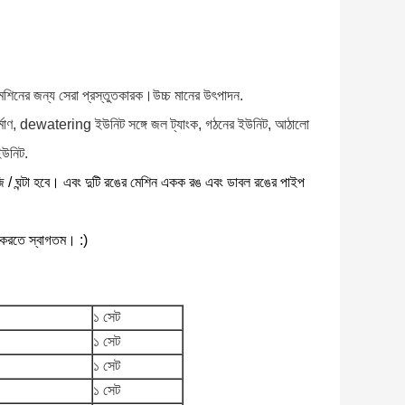
শিনের জন্য সেরা প্রস্তুতকারক।উচ্চ মানের উৎপাদন.
র্মাণ, dewatering ইউনিট সঙ্গে জল ট্যাংক, গঠনের ইউনিট, আঠালো
ইউনিট.
কেজি / ঘন্টা হবে। এবং দুটি রঙের মেশিন একক রঙ এবং ডাবল রঙের পাইপ
 করতে স্বাগতম। :)
১ সেট
১ সেট
১ সেট
১ সেট