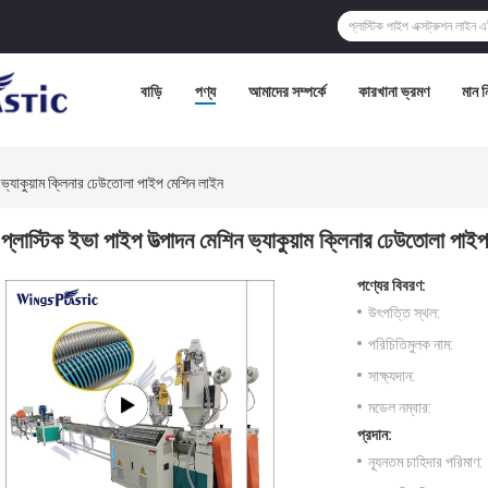
বাড়ি
পণ্য
আমাদের সম্পর্কে
কারখানা ভ্রমণ
মান নি
ন ভ্যাকুয়াম ক্লিনার ঢেউতোলা পাইপ মেশিন লাইন
প্লাস্টিক ইভা পাইপ উত্পাদন মেশিন ভ্যাকুয়াম ক্লিনার ঢেউতোলা পাই
পণ্যের বিবরণ:
উৎপত্তি স্থল:
পরিচিতিমুলক নাম:
সাক্ষ্যদান:
মডেল নম্বার:
প্রদান:
ন্যূনতম চাহিদার পরিমাণ: