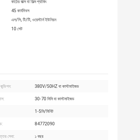
কাঠের বাক্স বা ফিল্ম প্যাকিং
45 কার্যদিবস
এল/সি, টি/টি, ওয়েস্টার্ন ইউনিয়ন
10 সেট
কন্ডিশন:
380V/50HZ বা কাস্টমাইজড
যাস:
30-70 মিমি বা কাস্টমাইজড
1-5মি/মিনিট
ড:
84772090
োত্তর সেবা:
১ বছর