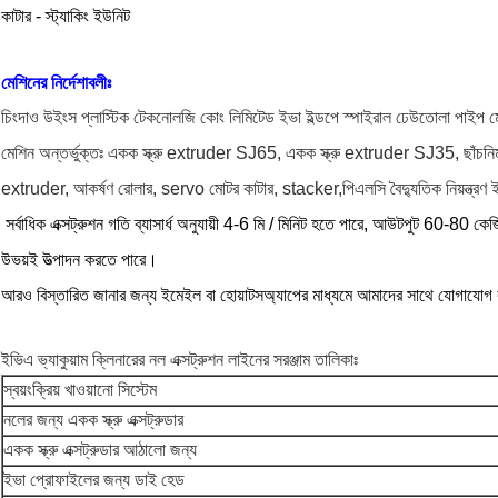
কাটার - স্ট্যাকিং ইউনিট
মেশিনের নির্দেশাবলীঃ
চিংদাও উইংস প্লাস্টিক টেকনোলজি কোং লিমিটেড ইভা ইল্ডপে স্পাইরাল ঢেউতোলা পাইপ মে
মেশিন অন্তর্ভুক্তঃ একক স্ক্রু extruder SJ65, একক স্ক্রু extruder SJ35, ছাঁচনি
extruder, আকর্ষণ রোলার, servo মোটর কাটার, stacker,পিএলসি বৈদ্যুতিক নিয়ন্ত্রণ 
সর্বাধিক এক্সট্রুশন গতি ব্যাসার্ধ অনুযায়ী 4-6 মি / মিনিট হতে পারে, আউটপুট 60-80 
উভয়ই উত্পাদন করতে পারে।
আরও বিস্তারিত জানার জন্য ইমেইল বা হোয়াটসঅ্যাপের মাধ্যমে আমাদের সাথে যোগাযোগ
ইভিএ ভ্যাকুয়াম ক্লিনারের নল এক্সট্রুশন লাইনের সরঞ্জাম তালিকাঃ
স্বয়ংক্রিয় খাওয়ানো সিস্টেম
নলের জন্য একক স্ক্রু এক্সট্রুডার
একক স্ক্রু এক্সট্রুডার আঠালো জন্য
ইভা প্রোফাইলের জন্য ডাই হেড