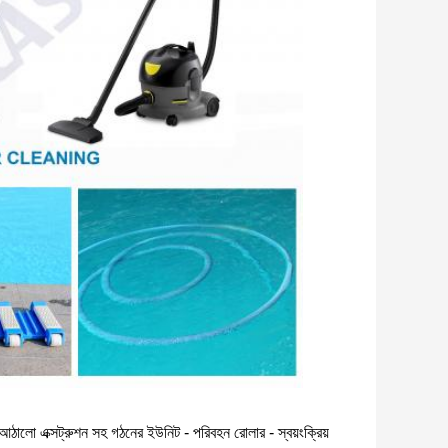
ন - আঠালো এক্সট্রুশন সহ গঠনের ইউনিট - পরিবহন রোলার - স্বয়ংক্রিয়