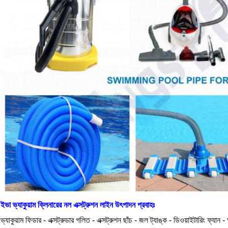
ইভা ভ্যাকুয়াম ক্লিনারের নল এক্সট্রুশন লাইন উৎপাদন প্রবাহঃ
ভ্যাকুয়াম ফিডার - এক্সট্রুডার গলিত - এক্সট্রুশন ছাঁচ - জল ট্যাঙ্ক - ডিওয়াইটারিং ফ্যা