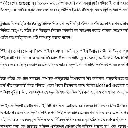
প্রতিরোধের, creep প্রতিরোধের আছে,তাপ সংযোগ এবং অন্যান্য বৈশিষ্ট্যতাই তারা শহরত
উঠেছে এবং নগরীয় গ্যাস এবং জল সরবরাহ পাইপলাইন সিস্টেমে খুব গুরুত্বপূর্ণ ভূমিকা পাল
ট্র্যাক্টরঃ বিশেষ ইন্টিগ্রেটেড ট্রান্সমিশন ডিভাইস স্বাধীন ট্রান্সমিশন অ-সিঙ্ক্রোনাইজেশন এড়
নিশ্চিত করে,এবং সঠিক চাপ নিয়ন্ত্রক সিস্টেম আকর্ষণ বল সামঞ্জস্য করতে পারেন* সরঞ্জাম ক
মোটর সরঞ্জাম ট্যাকশন গতি সামঞ্জস্য করতে পারেন।
পিই থ্রি-লেয়ার কো-এক্সট্রুশন পাইপ সরঞ্জাম একটি নতুন পাইপ উত্পাদন লাইন যা উন্নত প্রয
পিইআরটি,এবিএস এবং অন্যান্য কাঁচামাল. উৎপাদন লাইন সুন্দর চেহারা, অটোমেশন উচ্চ ডিগ্
গ্রাহকদের কাছে খুব জনপ্রিয় এবং উন্নত আমদানিকৃত উত্পাদন লাইন প্রতিস্থাপনের জন্য প
উচ্চ গতির এবং উচ্চ দক্ষতার এক-স্ক্রু এক্সট্রুডার বিশেষভাবে পিই কাঁচামাল এক্সট্রুডিংয়
হার্ড দাঁত হ্রাসকারী দিয়ে সজ্জিত।তেল শীতল সিস্টেমের সাথে বিশেষ slotted খাওয়ান
পরিমাণ বৃদ্ধি। উচ্চ আউটপুট সঙ্গে স্ক্রু বিশেষভাবে ডিজাইন করা হয়, কম তাপমাত্রা গলন
স্পাইরাল স্প্লিট এক্সট্রুশন ডাই পিই কাঁচামাল এক্সট্রুড করার জন্য বিশেষভাবে ডিজাইন ক
তাপমাত্রায় এবং উচ্চ প্লাস্টিকাইজেশনে পিই পাইপগুলির এক্সট্রুশন নিশ্চিত করে, এবং বিশেষভা
পাইপের ভাল পারফরম্যান্স নিশ্চিত করে; বিভিন্ন কাঁচামালের জন্য,মাল্টি-লেয়ার কো-এক্সট্র
সামঞ্জস্য করা এবং ডাইয়ের অভিন্ন এক্সট্রুশন বৈশিষ্ট্যগুলি অভিন্ন গলনের চাপ এবং প্রব