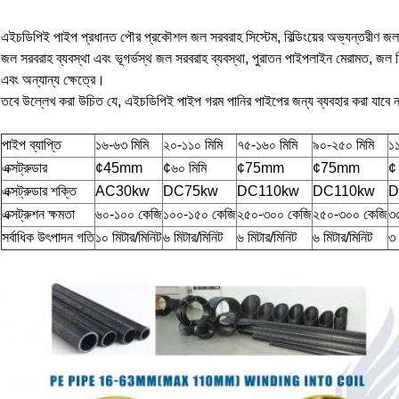
এইচডিপিই পাইপ প্রধানত পৌর প্রকৌশল জল সরবরাহ সিস্টেম, বিল্ডিংয়ের অভ্যন্তরীণ 
জল সরবরাহ ব্যবস্থা এবং ভূগর্ভস্থ জল সরবরাহ ব্যবস্থা, পুরাতন পাইপলাইন মেরামত, জল চিকি
এবং অন্যান্য ক্ষেত্রে।
তবে উল্লেখ করা উচিত যে, এইচডিপিই পাইপ গরম পানির পাইপের জন্য ব্যবহার করা যাবে 
পাইপ ব্যাপ্তি
১৬-৬৩ মিমি
২০-১১০ মিমি
৭৫-১৬০ মিমি
৯০-২৫০ মিমি
১
এক্সট্রুডার
¢45mm
¢৬০ মিমি
¢75mm
¢75mm
¢ 
এক্সট্রুডার শক্তি
AC30kw
DC75kw
DC110kw
DC110kw
D
এক্সট্রুশন ক্ষমতা
৬০-১০০ কেজি
১০০-১৫০ কেজি
২৫০-৩০০ কেজি
২৫০-৩০০ কেজি
৩
সর্বাধিক উৎপাদন গতি
১০ মিটার/মিনিট
৬ মিটার/মিনিট
৬ মিটার/মিনিট
৬ মিটার/মিনিট
৩ 