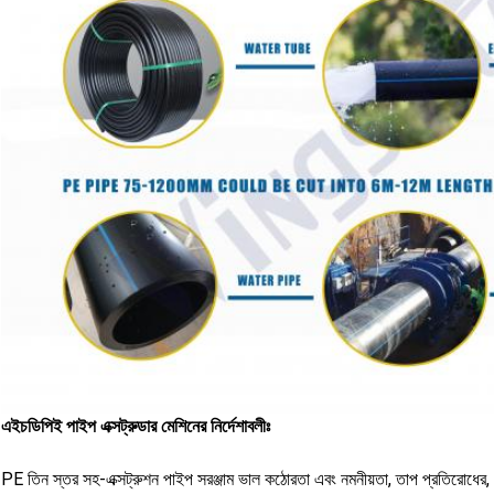
এইচডিপিই পাইপ এক্সট্রুডার মেশিনের নির্দেশাবলীঃ
PE তিন স্তর সহ-এক্সট্রুশন পাইপ সরঞ্জাম ভাল কঠোরতা এবং নমনীয়তা, তাপ প্রতিরোধের, বয়