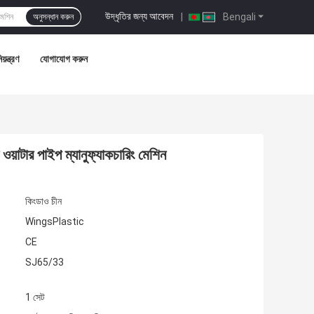
উদ্ধৃতির জন্য আবেদন
|
Bengali
অনুসন্ধান করুন
য়ন্ত্রণ
যোগাযোগ করুন
়াটার পাইপ ম্যানুফ্যাকচারিং মেশিন
কিংডাও চীন
WingsPlastic
CE
SJ65/33
1 সেট