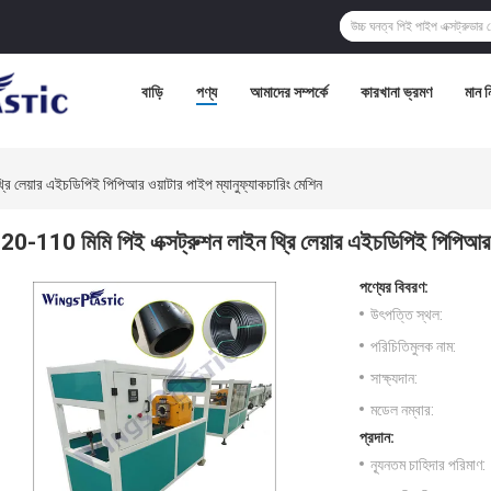
বাড়ি
পণ্য
আমাদের সম্পর্কে
কারখানা ভ্রমণ
মান নি
রি লেয়ার এইচডিপিই পিপিআর ওয়াটার পাইপ ম্যানুফ্যাকচারিং মেশিন
20-110 মিমি পিই এক্সট্রুশন লাইন থ্রি লেয়ার এইচডিপিই পিপিআর ওয
পণ্যের বিবরণ:
উৎপত্তি স্থল:
পরিচিতিমুলক নাম:
সাক্ষ্যদান:
মডেল নম্বার:
প্রদান:
ন্যূনতম চাহিদার পরিমাণ: