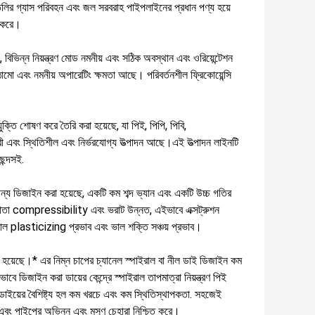
লির গ্যাস পরিবহন এবং জল সরবরাহ পাইপলাইনের প্রধান পণ্য হয়ে
ন করে।
ায়, বিভিন্ন নিয়ন্ত্রণ মোড নমনীয় এবং সঠিক অবস্থান এবং ওরিয়েন্টেশন
াঠামো এবং নমনীয় অপারেটিং ক্ষমতা আছে। পরিবর্তনশীল ফ্রিকোয়েন্সি
ুক্তি শোষণ করে তৈরি করা হয়েছে, যা পিই, পিপি, পিবি,
রী এবং স্থিতিশীল এবং নির্ভরযোগ্য উত্পাদন আছে।এই উত্পাদন লাইনটি
ছন্দসই.
ের জন্য ডিজাইন করা হয়েছে, একটি কম শব্দ ভ্যান এবং একটি উচ্চ গতির
ো হাতা compressibility এবং ভরাট উন্নত, এইভাবে এক্সট্রুশন
, ভাল plasticizing প্রভাব এবং ভাল শক্তি সঞ্চয় প্রভাব।
রা হয়েছে।* এর নিম্ন চাপের চ্যানেল স্পাইরাল বা নীল ডাই ডিজাইন কম
বে ডিজাইন করা ডায়ের কেন্দ্রে স্পাইরাল তাপমাত্রা নিয়ন্ত্রণ পিই
ুশন ডাইয়ের বৈশিষ্ট্য হল কম খরচে এবং কম স্থিতিস্থাপকতা. সহজেই
াহ এবং পাইপের অভিন্ন এবং মসৃণ চেহারা নিশ্চিত করে।