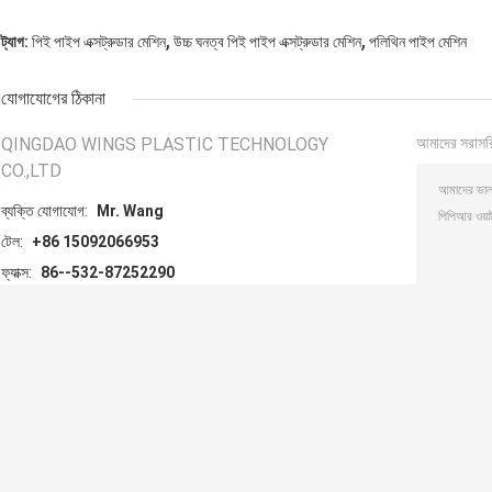
,
,
ট্যাগ:
পিই পাইপ এক্সট্রুডার মেশিন
উচ্চ ঘনত্ব পিই পাইপ এক্সট্রুডার মেশিন
পলিথিন পাইপ মেশিন
যোগাযোগের ঠিকানা
QINGDAO WINGS PLASTIC TECHNOLOGY
আমাদের সরাসর
CO.,LTD
ব্যক্তি যোগাযোগ:
Mr. Wang
টেল:
+86 15092066953
ফ্যাক্স:
86--532-87252290
অন্যান্য পণ্যসমূহ