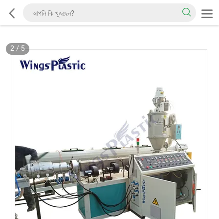
2
/
5