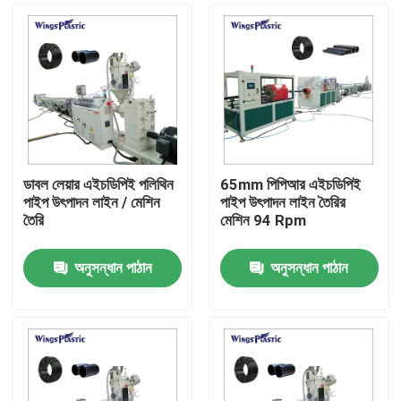
ডাবল লেয়ার এইচডিপিই পলিথিন
65mm পিপিআর এইচডিপিই
পাইপ উৎপাদন লাইন / মেশিন
পাইপ উৎপাদন লাইন তৈরির
তৈরি
মেশিন 94 Rpm
অনুসন্ধান পাঠান
অনুসন্ধান পাঠান
বাড়ি
পণ্য
আমাদের সম্পর্কে