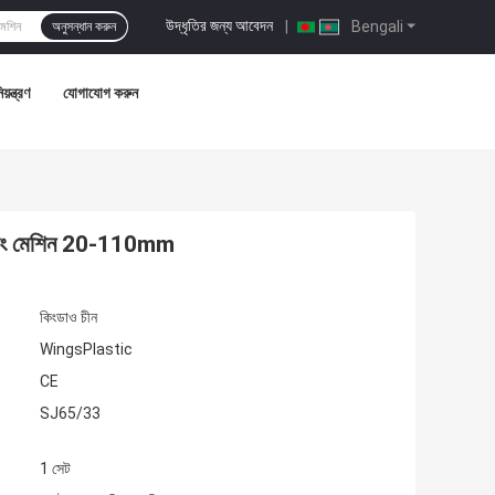
উদ্ধৃতির জন্য আবেদন
|
Bengali
অনুসন্ধান করুন
য়ন্ত্রণ
যোগাযোগ করুন
কিং মেশিন 20-110mm
কিংডাও চীন
WingsPlastic
CE
SJ65/33
1 সেট