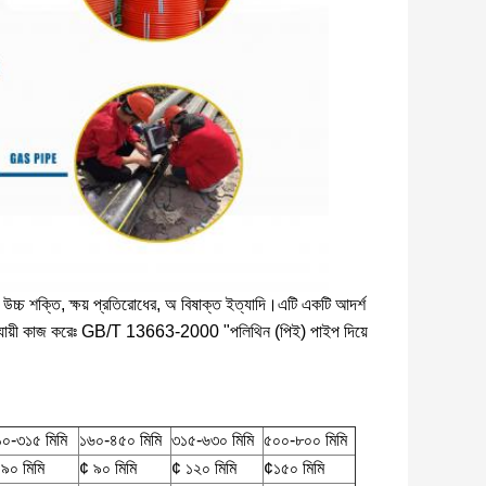
উচ্চ শক্তি, ক্ষয় প্রতিরোধের, অ বিষাক্ত ইত্যাদি।এটি একটি আদর্শ
নুযায়ী কাজ করেঃ GB/T 13663-2000 "পলিথিন (পিই) পাইপ দিয়ে
১০-৩১৫ মিমি
১৬০-৪৫০ মিমি
৩১৫-৬৩০ মিমি
৫০০-৮০০ মিমি
৯০ মিমি
¢ ৯০ মিমি
¢ ১২০ মিমি
¢১৫০ মিমি