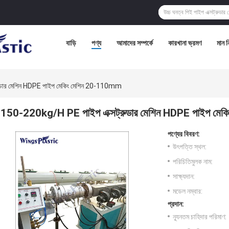
বাড়ি
পণ্য
আমাদের সম্পর্কে
কারখানা ভ্রমণ
মান নি
ুডার মেশিন HDPE পাইপ মেকিং মেশিন 20-110mm
150-220kg/H PE পাইপ এক্সট্রুডার মেশিন HDPE পাইপ মে
পণ্যের বিবরণ:
উৎপত্তি স্থল:
পরিচিতিমুলক নাম:
সাক্ষ্যদান:
মডেল নম্বার:
প্রদান:
ন্যূনতম চাহিদার পরিমাণ: