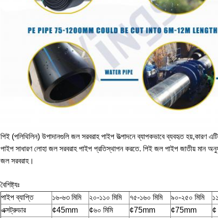
পিই (পলিথিলিন) উপাদানগুলি জল সরবরাহ পাইপ উত্পাদনে ব্যাপকভাবে ব্যবহৃত হয়,কারণ এটি 
পাইপ সাধারণ লোহা জল সরবরাহ পাইপ প্রতিস্থাপন করতে. পিই জল পাইপ জাতীয় মান অ
জল সরবরাহ।
বৈশিষ্ট্যঃ
পাইপ ব্যাপ্তি
১৬-৬৩ মিমি
২০-১১০ মিমি
৭৫-১৬০ মিমি
৯০-২৫০ মিমি
১
এক্সট্রুডার
¢45mm
¢৬০ মিমি
¢75mm
¢75mm
¢ 