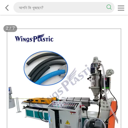
2
/
7