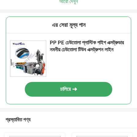
আরো দেখুন
এর সেরা মূল্য পান
PP PE ঢেউতোলা প্লাস্টিক পাইপ এক্সট্রুডার
নমনীয় ঢেউতোলা টিউব এক্সট্রুশন লাইন
চালিয়ে
প্রস্তাবিত পণ্য