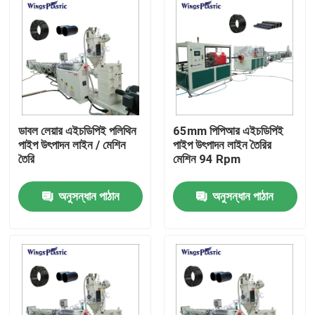
ডাবল লেয়ার এইচডিপিই পলিথিন
65mm পিপিআর এইচডিপিই
পাইপ উৎপাদন লাইন / মেশিন
পাইপ উৎপাদন লাইন তৈরির
তৈরি
মেশিন 94 Rpm
অনুসন্ধান পাঠান
অনুসন্ধান পাঠান
বাড়ি
পণ্য
আমাদের সম্পর্কে