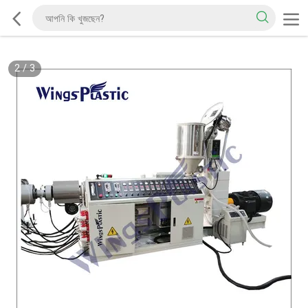
2
/
3