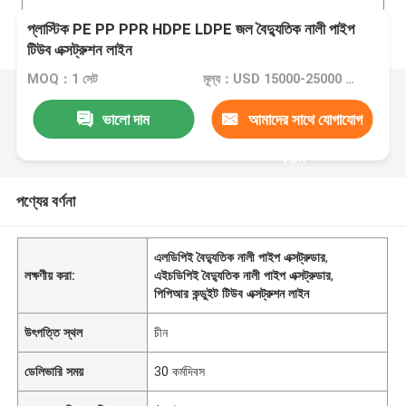
প্লাস্টিক PE PP PPR HDPE LDPE জল বৈদ্যুতিক নালী পাইপ
টিউব এক্সট্রুশন লাইন
MOQ：1 সেট
মূল্য：USD 15000-25000 per set
ভালো দাম
আমাদের সাথে যোগাযোগ
করুন
পণ্যের বর্ণনা
এলডিপিই বৈদ্যুতিক নালী পাইপ এক্সট্রুডার
,
লক্ষণীয় করা:
এইচডিপিই বৈদ্যুতিক নালী পাইপ এক্সট্রুডার
,
পিপিআর কন্ডুইট টিউব এক্সট্রুশন লাইন
উৎপত্তি স্থল
চীন
ডেলিভারি সময়
30 কর্মদিবস