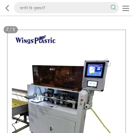
2
/
6