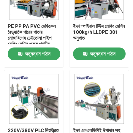
কারখানা ভ্রমণ
PE PP PA PVC মেডিকেল
ইভা স্পাইরাল টিউব মেকিং মেশিন
বৈদ্যুতিক পায়ের পাতার
100kg/h LLDPE 301
মান নিয়ন্ত্রণ
মোজাবিশেষ ঢেউতোলা পাইপ
অনুপাত
মেকিং মেশিন একক প্রাচীর
অনুসন্ধান পাঠান
অনুসন্ধান পাঠান
যোগাযোগ করুন
প্লাস্টিক পাইপ এক্সট্রুডার মেশিন
প্লাস্টিক পাইপ এক্সট্রুশন লাইন
প্লাস্টিক টিউব এক্সট্রুডার মেশিন
এইচডিপিই পাইপ এক্সট্রুডার মেশিন
220V/380V PLC নিয়ন্ত্রিত
ইভা এলএলডিপিই উপাদান সহ