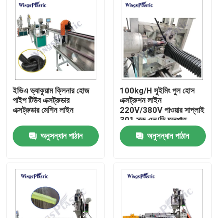
ইভিএ ভ্যাকুয়াম ক্লিনার হোজ
100kg/H সুইমিং পুল হোস
পাইপ টিউব এক্সট্রুডার
এক্সট্রুশন লাইন
এক্সট্রুডার মেশিন লাইন
220V/380V পাওয়ার সাপ্লাই
301 স্ক্রু এল/ডি অনুপাত
অনুসন্ধান পাঠান
অনুসন্ধান পাঠান
বাড়ি
পণ্য
আমাদের সম্পর্কে