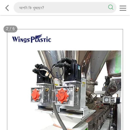
2
/
6