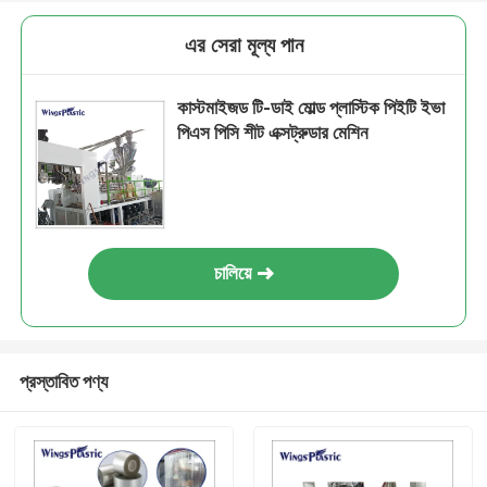
এর সেরা মূল্য পান
কাস্টমাইজড টি-ডাই মোল্ড প্লাস্টিক পিইটি ইভা
পিএস পিসি শীট এক্সট্রুডার মেশিন
চালিয়ে
প্রস্তাবিত পণ্য