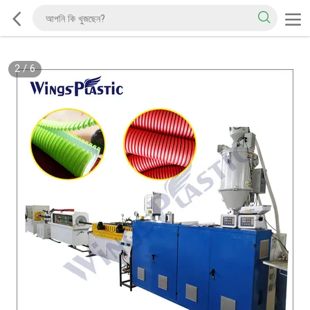
2
/
6