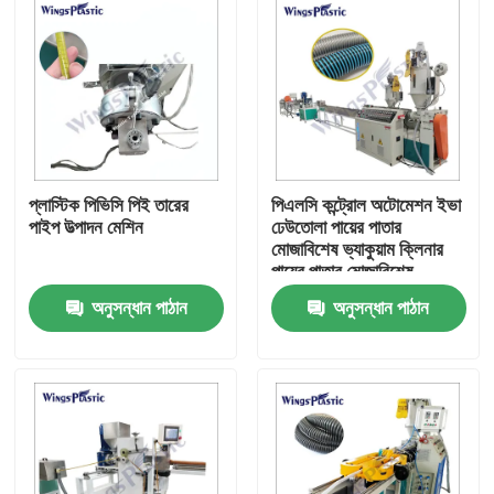
প্লাস্টিক পিভিসি পিই তারের
পিএলসি কন্ট্রোল অটোমেশন ইভা
পাইপ উত্পাদন মেশিন
ঢেউতোলা পায়ের পাতার
মোজাবিশেষ ভ্যাকুয়াম ক্লিনার
পায়ের পাতার মোজাবিশেষ
এক্সট্রুশন সরঞ্জাম
অনুসন্ধান পাঠান
অনুসন্ধান পাঠান
বাড়ি
পণ্য
আমাদের সম্পর্কে