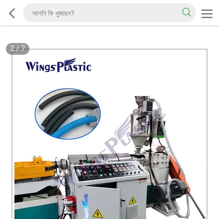
2
/
7