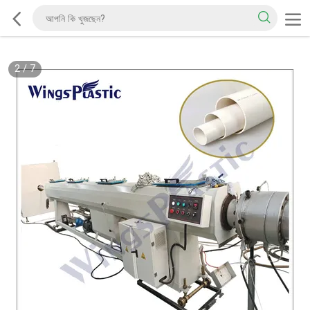
2
/
7