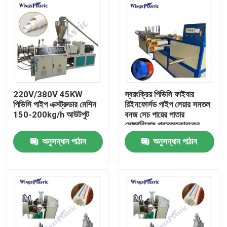
220V/380V 45KW
স্বয়ংক্রিয় পিভিসি ফাইবার
পিভিসি পাইপ এক্সট্রুডার মেশিন
রিইনফোর্সড পাইপ লেয়ার সমতল
150-200kg/h আউটপুট
বনজ সেচ পায়ের পাতার
মোজাবিশেষ প্রস্তুতকারকের
মেশিন
অনুসন্ধান পাঠান
অনুসন্ধান পাঠান
বাড়ি
পণ্য
আমাদের সম্পর্কে