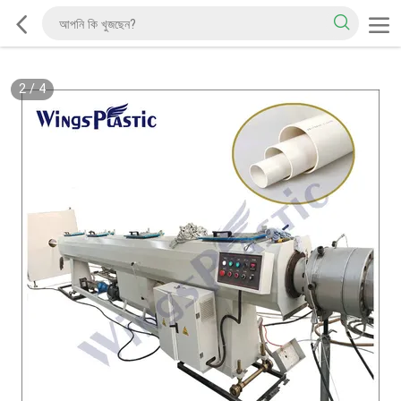
2
/
4