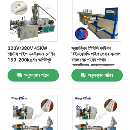
220V/380V 45KW
স্বয়ংক্রিয় পিভিসি ফাইবার
পিভিসি পাইপ এক্সট্রুডার মেশিন
রিইনফোর্সড পাইপ লেয়ার সমতল
150-200kg/h আউটপুট
বনজ সেচ পায়ের পাতার
মোজাবিশেষ প্রস্তুতকারকের
মেশিন
অনুসন্ধান পাঠান
অনুসন্ধান পাঠান
বাড়ি
পণ্য
আমাদের সম্পর্কে