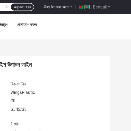
উদ্ধৃতির জন্য আবেদন
|
Bengali
অনুসন্ধান করুন
য়ন্ত্রণ
যোগাযোগ করুন
প উত্পাদন লাইন
কিংডাও চীন
WingsPlastic
CE
SJ45/33
1 সেট