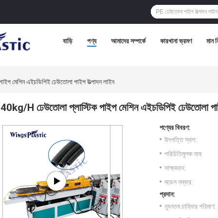
বাড়ি
পণ্য
আমাদের সম্পর্কে
কারখানা ভ্রমণ
মান নি
াইপ মেশিন এইচডিপিই ঢেউতোলা পাইপ উত্পাদন লাইন
40kg/H ঢেউতোলা প্লাস্টিক পাইপ মেশিন এইচডিপিই ঢেউতোলা পাই
পণ্যের বিবরণ:
উৎপত্তি স্থল:
পরিচিতিমুলক নাম:
সাক্ষ্যদান:
মডেল নম্বার:
প্রদান:
ন্যূনতম চাহিদার পরিমাণ: