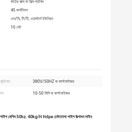
কাঠের বাক্স বা ফিল্ম প্যাকিং
45 কার্যদিবস
এল/সি, টি/টি, ওয়েস্টার্ন ইউনিয়ন
10 সেট
কন্ডিশন:
380V/50HZ বা কাস্টমাইজড
যাস:
10-50 মিমি বা কাস্টমাইজড
ক পাইপ মেশিন 50hz
,
40kg/H Hdpe ঢেউতোলা পাইপ উত্পাদন লাইন