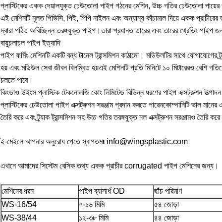
প্লাস্টিকের একক দেয়ালযুক্ত ঢেউতোলা পাইপ গঠনের মেশিন, উচ্চ গতির ঢেউতোলা পায়ের
এই মেশিনটি মূলত পিভিসি, পিই, পিপি নাইলন এবং অন্যান্য কাঁচামাল দিয়ে একক প্রাচীরের তর
দ্বারা গঠিত অবিচ্ছিন্ন তরঙ্গযুক্ত পাইপ।তারা প্রধানত তারের এবং তারের থ্রেডিং পাইপ জন্য 
বায়ুচলাচল পাইপ ইত্যাদি
পাইপ ফর্মিং মেশিনটি একটি বন্ধ টানেল ট্রান্সমিশন কাঠামো। মডিউলটির সাথে যোগাযোগের ট্র্
হয় এবং মডিউল সেবা জীবন বিলম্বিত হয়এই মেশিনটি প্রতি মিনিটে ১০ মিটারেরও বেশি গতি
চলতে পারে।
কিংডাও উইংস প্লাস্টিক টেকনোলজি কোং লিমিটেড বিভিন্ন ধরণের পাইপ এক্সট্রুশন উত্পাদন
প্লাস্টিকের ঢেউতোলা পাইপ এক্সট্রুশন সরঞ্জাম প্রদান করতে পারেনকোম্পানিটি ভাল মানের এ
তৈরি করে এবং ট্র্যাক ট্রান্সমিশন সহ উচ্চ গতির তরঙ্গযুক্ত নল এক্সট্রুশন সরঞ্জামও তৈরি কর
ই-মেইলে আপনার অনুরোধ পেতে স্বাগতমঃ info@wingsplastic.com
এখানে আমাদের সিস্টেম বেসিক তথ্য একক প্রাচীর corrugated পাইপ মেশিনের জন্য।
মেশিনের ধরন
পাইপ ব্যাসার্ধ OD
ছাঁচ পরিমাণ
WS-16/54
৭-১৬ মিমি
৫৪ জোড়া
WS-38/44
১২-৩৮ মিমি
৪৪ জোড়া