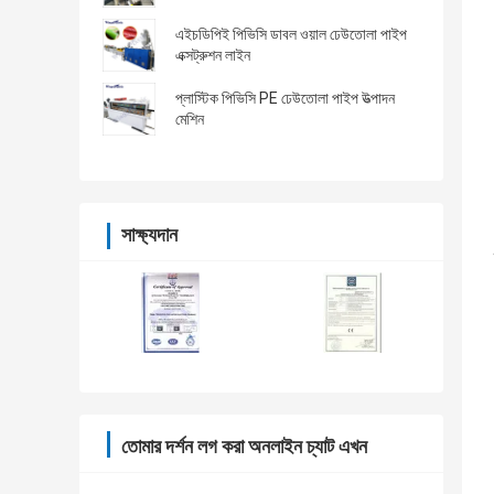
এইচডিপিই পিভিসি ডাবল ওয়াল ঢেউতোলা পাইপ
এক্সট্রুশন লাইন
প্লাস্টিক পিভিসি PE ঢেউতোলা পাইপ উত্পাদন
মেশিন
সাক্ষ্যদান
তোমার দর্শন লগ করা অনলাইন চ্যাট এখন