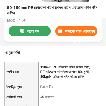
50-150mm PE ঢেউতোলা পাইপ উত্পাদন লাইন ঢেউতোলা পাইপ গঠন
মেশিন
MOQ：1 সেট
ভালো দাম
আমাদের সাথে যোগাযোগ
করুন
পণ্যের বর্ণনা
120mm PE ঢেউতোলা পাইপ উত্পাদন লাইন
,
লক্ষণীয় করা:
PE ঢেউতোলা পাইপ উত্পাদন লাইন 80kg/H
,
80kg/H ঢেউতোলা পাইপ গঠনের মেশিন
উৎপত্তি স্থল
কিংডাও চীন
ডেলিভারি সময়
45 কার্যদিবস