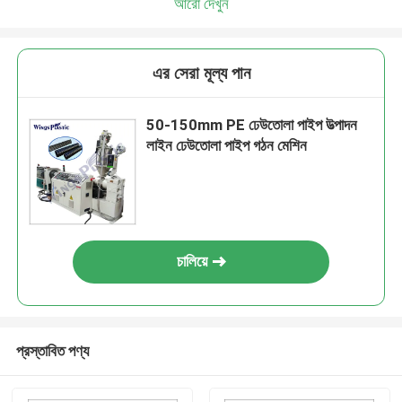
আরো দেখুন
এর সেরা মূল্য পান
50-150mm PE ঢেউতোলা পাইপ উত্পাদন
লাইন ঢেউতোলা পাইপ গঠন মেশিন
চালিয়ে
প্রস্তাবিত পণ্য