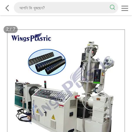
2
/
7