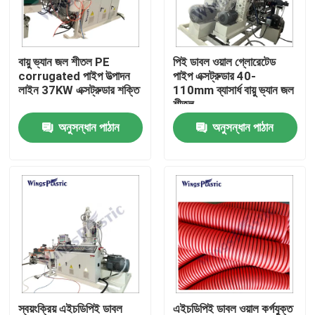
কারখানা ভ্রমণ
বায়ু ভ্যান জল শীতল PE
পিই ডাবল ওয়াল গ্লোরেটেড
corrugated পাইপ উত্পাদন
পাইপ এক্সট্রুডার 40-
মান নিয়ন্ত্রণ
লাইন 37KW এক্সট্রুডার শক্তি
110mm ব্যাসার্ধ বায়ু ভ্যান জল
শীতল
অনুসন্ধান পাঠান
অনুসন্ধান পাঠান
যোগাযোগ করুন
প্লাস্টিক পাইপ এক্সট্রুডার মেশিন
প্লাস্টিক পাইপ এক্সট্রুশন লাইন
প্লাস্টিক টিউব এক্সট্রুডার মেশিন
এইচডিপিই পাইপ এক্সট্রুডার মেশিন
স্বয়ংক্রিয় এইচডিপিই ডাবল
এইচডিপিই ডাবল ওয়াল কর্গযুক্ত