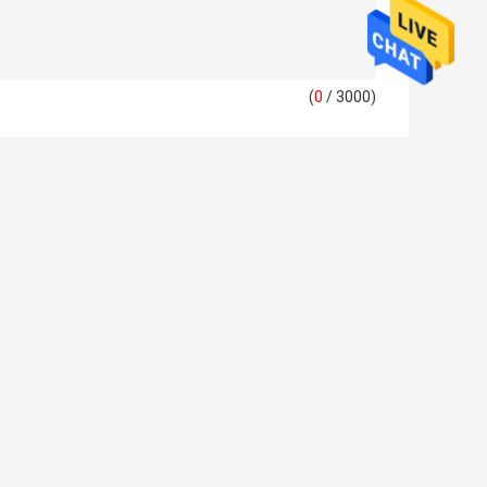
(
0
/ 3000)
Prestressed PE
এইচডিপিই ঢেউতোলা
E
ঢেউতোলা পাইপ উত্পাদন
পাইপ মেকিং মেশিন
লাইন সর্পিল ঢেউতোলা
স্পাইরাল রিইনফোর্সড
পাইপ উত্পাদন মেশিন
সিওডি ঢেউতোলা পাইপ
মেশিন