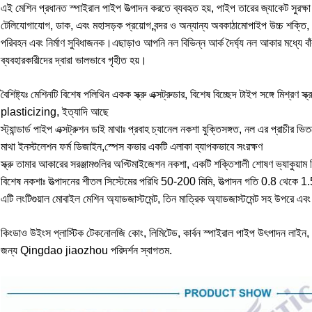
এই মেশিন প্রধানত স্পাইরাল পাইপ উত্পাদন করতে ব্যবহৃত হয়, পাইপ তারের জ্যাকেট সুরক্ষা 
টেলিযোগাযোগ, ডাক, এবং মহাসড়ক প্রয়োগ,বন্দর ও অন্যান্য অবকাঠামোপাইপ উচ্চ শক্তি,
পরিবহন এবং নির্মাণ সুবিধাজনক।এছাড়াও আপনি নল বিভিন্ন আর্ক দৈর্ঘ্য নল আকার মধ্যে বা
ব্যবহারকারীদের দ্বারা ভালভাবে গৃহীত হয়।
বৈশিষ্ট্যঃ মেশিনটি বিশেষ পলিথিন একক স্ক্রু এক্সট্রুডার, বিশেষ বিচ্ছেদ টাইপ সঙ্গে মিশ্রণ
plasticizing, ইত্যাদি আছে
স্ট্যান্ডার্ড পাইপ এক্সট্রুশন ডাই মাথাঃ প্রবাহ চ্যানেল নকশা যুক্তিসঙ্গত, নল এর প্রাচীর
মাথা ইনস্টলেশন ফর্ম ডিজাইন,স্পেস কভার একটি এলাকা ব্যাপকভাবে সংরক্ষণ
স্ক্রু তামার আকারের সরঞ্জামগুলির অপ্টিমাইজেশন নকশা, একটি শক্তিশালী শোষণ ভ্যাকুয়া
বিশেষ নকশাঃ উত্পাদনের শীতল সিস্টেমের পরিধি 50-200 মিমি, উত্পাদন গতি 0.8 থেকে 1.5 
এটি লংটিগুয়াল মোবাইল মেশিন অ্যাডজাস্টমেন্ট, তিন মাত্রিক অ্যাডজাস্টমেন্ট সহ উপরে এবং
কিংডাও উইংস প্লাস্টিক টেকনোলজি কোং, লিমিটেড, কার্বন স্পাইরাল পাইপ উৎপাদন লাইন, উচ
জন্য Qingdao jiaozhou পরিদর্শন স্বাগতম.