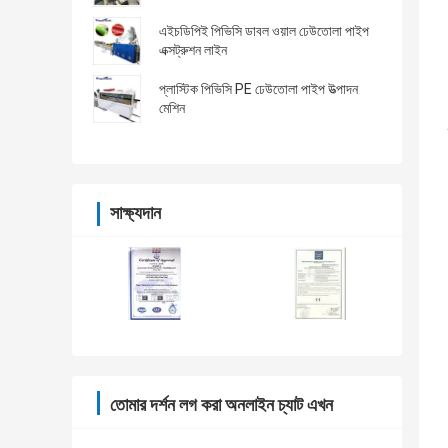
এইচডিপিই পিভিসি ডাবল ওয়াল ঢেউতোলা পাইপ
এক্সট্রুশন লাইন
প্লাস্টিক পিভিসি PE ঢেউতোলা পাইপ উত্পাদন
মেশিন
সাক্ষ্যদান
তোমার দর্শন লগ করা অনলাইন চ্যাট এখন