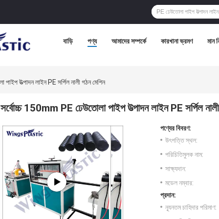
বাড়ি
পণ্য
আমাদের সম্পর্কে
কারখানা ভ্রমণ
মান নি
পাইপ উত্পাদন লাইন PE সর্পিল নালী গঠন মেশিন
সর্বোচ্চ 150mm PE ঢেউতোলা পাইপ উত্পাদন লাইন PE সর্পিল নালী
পণ্যের বিবরণ:
উৎপত্তি স্থল:
পরিচিতিমুলক নাম:
সাক্ষ্যদান:
মডেল নম্বার:
প্রদান:
ন্যূনতম চাহিদার পরিমাণ: