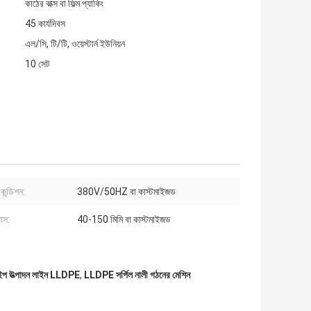
কাঠের বাক্স বা ফিল্ম প্যাকিং
45 কার্যদিবস
এল/সি, টি/টি, ওয়েস্টার্ন ইউনিয়ন
10 সেট
কন্ডিশন:
380V/50HZ বা কাস্টমাইজড
যাস:
40-150 মিমি বা কাস্টমাইজড
ইপ উত্পাদন লাইন LLDPE
,
LLDPE সর্পিল নালী গঠনের মেশিন