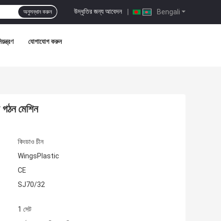
উদ্ধৃতির জন্য আবেদন
|
Bengali
অনুসন্ধান করুন
য়ন্ত্রণ
যোগাযোগ করুন
 গঠন মেশিন
কিংডাও চীন
WingsPlastic
CE
SJ70/32
1 সেট