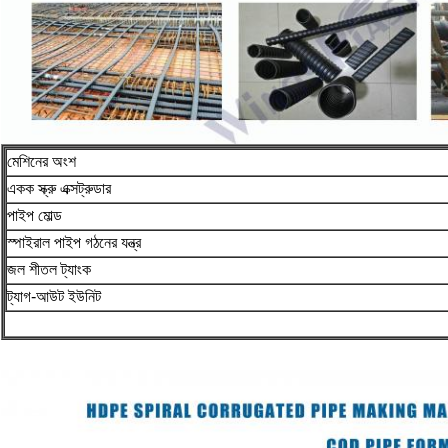
মেশিনের অংশ
একক স্ক্রু এক্সট্রুডার
পাইপ মোল্ড
স্পাইরাল পাইপ গঠনের যন্ত্র
জল শীতল ট্যাংক
ট্যাগ-আউট ইউনিট