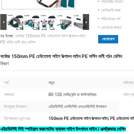
প্যাকেজিং বিবরণ:
ডেলিভারি সময়:
পরিশোধের শর্ত:
যোগানের ক্ষমতা:
বড় ইমেজ :
সর্বোচ্চ 150mm PE ঢেউতোলা পাইপ উত্পাদন লাইন
যোগাযোগ
PE সর্পিল নালী গঠন মেশিন
সর্বোচ্চ 150mm PE ঢেউতোলা পাইপ উত্পাদন লাইন PE সর্পিল নালী গঠন মেশিন
বিবরণ
শর্ত:
নতুন
পাউডার 
সক্ষমতা:
80-120 কেজি/ঘন্টা বা কাস্টমাইজড
পাইপ ব্
উপযুক্ত উপকরণ:
এইচডিপিই এলডিপিই এলএলডিপিই উপকরণ
বিশেষভাবে তুলে ধরা:
150mm PE ঢেউতোলা পাইপ উত্পাদন লাইন
,
PE ঢেউতোলা পা
এইচডিপিই পিই স্পাইরাল করুগেটেড ক্যাবল পাইপ উৎপাদন লাইন / এক্সট্রুডার মেশিন