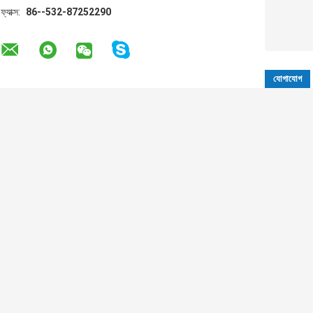
ফ্যাক্স:
86--532-87252290
অন্যান্য পণ্যসমূহ
PE ঢেউতোলা পাইপ
PE DWC ডাবল ওয়াল
PE ঢেউতোলা টিউব
উত্পাদন লাইন কার্বন
ঢেউতোলা পাইপ উত্পাদন
এক্সট্রুশন লাইন HDP
HDPE ঢেউতোলা পাইপ
লাইন মেশিন প্রস্তুতকারক
ঢেউতোলা পাইপ মেশিন
এক্সট্রুডার
নির্মাতারা