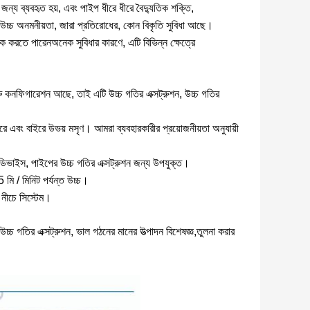
জন্য ব্যবহৃত হয়, এবং পাইপ ধীরে ধীরে বৈদ্যুতিক শক্তি,
 উচ্চ অনমনীয়তা, জারা প্রতিরোধের, কোন বিকৃতি সুবিধা আছে।
ঁক করতে পারেনঅনেক সুবিধার কারণে, এটি বিভিন্ন ক্ষেত্রে
 স্ক্রু কনফিগারেশন আছে, তাই এটি উচ্চ গতির এক্সট্রুশন, উচ্চ গতির
 ভিতরে এবং বাইরে উভয় মসৃণ। আমরা ব্যবহারকারীর প্রয়োজনীয়তা অনুযায়ী
ম ডিভাইস, পাইপের উচ্চ গতির এক্সট্রুশন জন্য উপযুক্ত।
মি / মিনিট পর্যন্ত উচ্চ।
 নীচে সিস্টেম।
্চ গতির এক্সট্রুশন, ভাল গঠনের মানের উত্পাদন বিশেষজ্ঞ,তুলনা করার