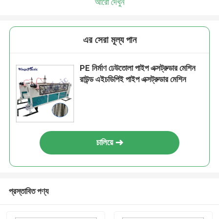
আরো দেখুন
এর সেরা মূল্য পান
PE নির্মাণ ঢেউতোলা পাইপ এক্সট্রুডার মেশিন
রাউন্ড এইচডিপিই পাইপ এক্সট্রুডার মেশিন
চালিয়ে
প্রস্তাবিত পণ্য