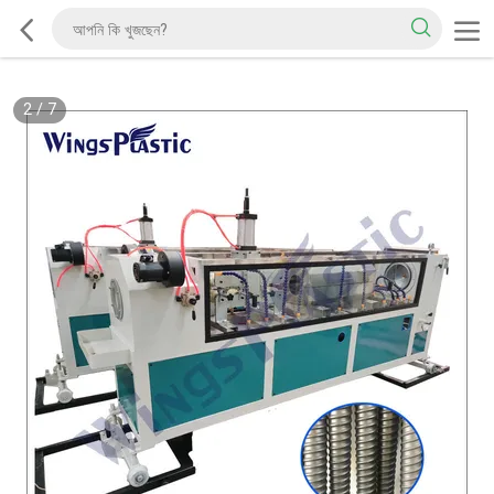
2
/
7