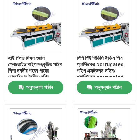
হাই স্পিড সিঙ্গল ওয়াল
পিপি পিই পিভিসি ইভিএ পিএ
গ্লোরেটেড পাইপ সঙ্কুচিত পাইপ
প্লাস্টিকের corrugated
শিশা নমনীয় পায়ের পাতার
পাইপ এক্সট্রুশন লাইন/
মোজাবিশেষ তৈরীর মেশিন
প্লাস্টিকের corrugated
পাইপ এক্সট্রুশন মেশিন
অনুসন্ধান পাঠান
অনুসন্ধান পাঠান
বাড়ি
পণ্য
আমাদের সম্পর্কে