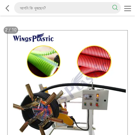
2
/
10