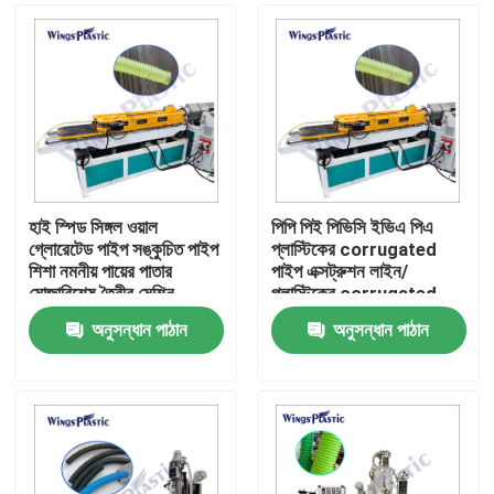
হাই স্পিড সিঙ্গল ওয়াল
পিপি পিই পিভিসি ইভিএ পিএ
গ্লোরেটেড পাইপ সঙ্কুচিত পাইপ
প্লাস্টিকের corrugated
শিশা নমনীয় পায়ের পাতার
পাইপ এক্সট্রুশন লাইন/
মোজাবিশেষ তৈরীর মেশিন
প্লাস্টিকের corrugated
পাইপ এক্সট্রুশন মেশিন
অনুসন্ধান পাঠান
অনুসন্ধান পাঠান
বাড়ি
পণ্য
আমাদের সম্পর্কে