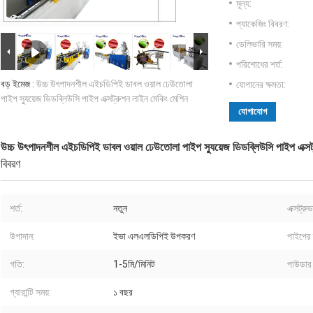
মূল্য:
প্যাকেজিং বিবরণ:
ডেলিভারি সময়:
পরিশোধের শর্ত:
বড় ইমেজ :
উচ্চ উৎপাদনশীল এইচডিপিই ডাবল ওয়াল ঢেউতোলা
যোগানের ক্ষমতা:
পাইপ স্যুয়েজ ডিডব্লিউসি পাইপ এক্সট্রুশন লাইন মেকিং মেশিন
যোগাযোগ
উচ্চ উৎপাদনশীল এইচডিপিই ডাবল ওয়াল ঢেউতোলা পাইপ স্যুয়েজ ডিডব্লিউসি পাইপ এক্সট
বিবরণ
শর্ত:
নতুন
এক্সট্র
উপাদান:
ইভা এলএলডিপিই উপকরণ
পাইপের ব
গতি:
1-5মি/মিনিট
পাউডার 
গ্যারান্টি সময়:
১ বছর