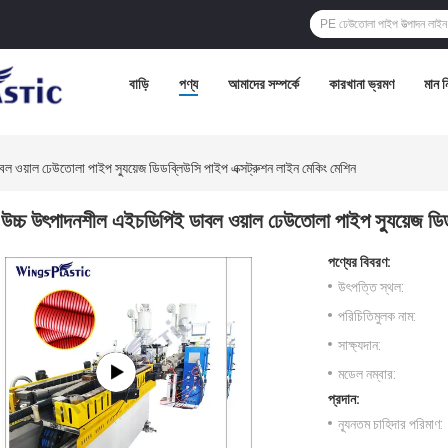
বাড়ি
পণ্য
আমাদের সম্পর্কে
কারখানা ভ্রমণ
মান নি
 ওয়াল ঢেউতোলা পাইপ স্যুয়েজ ডিডব্লিউসি পাইপ এক্সট্রুশন লাইন মেকিং মেশিন
উচ্চ উৎপাদনশীল এইচডিপিই ডাবল ওয়াল ঢেউতোলা পাইপ স্যুয়েজ ডিড
পণ্যের বিবরণ:
উৎপত্তি স্থল:
পরিচিতিমুলক নাম:
সাক্ষ্যদান:
মডেল নম্বার:
প্রদান:
ন্যূনতম চাহিদার পরিমাণ: