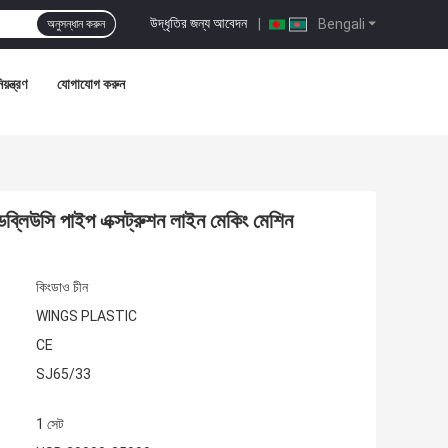
উদ্ধৃতির জন্য আবেদন
|
Bengali
অনুসন্ধান করুন
য়ন্ত্রণ
যোগাযোগ করুন
ব্লিউসি পাইপ এক্সট্রুশন লাইন মেকিং মেশিন
কিংডাও চীন
WINGS PLASTIC
CE
SJ65/33
1 সেট