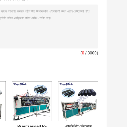
(
0
/ 3000)
Prestressed PE
এইচডিপিই ঢেউতোলা