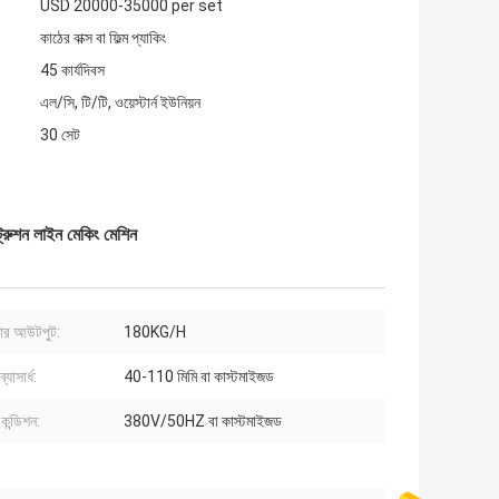
USD 20000-35000 per set
কাঠের বাক্স বা ফিল্ম প্যাকিং
45 কার্যদিবস
এল/সি, টি/টি, ওয়েস্টার্ন ইউনিয়ন
30 সেট
্রুশন লাইন মেকিং মেশিন
ুডার আউটপুট:
180KG/H
্যাসার্ধ:
40-110 মিমি বা কাস্টমাইজড
কন্ডিশন:
380V/50HZ বা কাস্টমাইজড