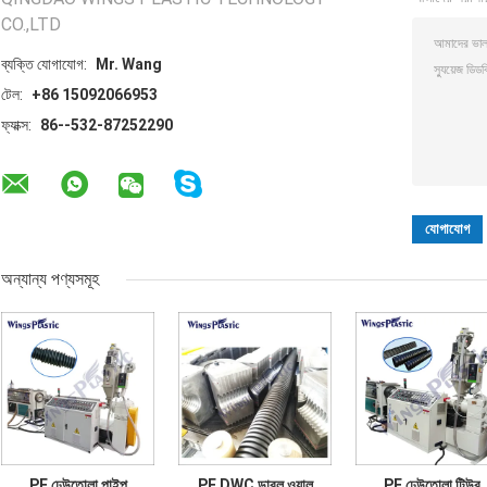
CO.,LTD
ব্যক্তি যোগাযোগ:
Mr. Wang
টেল:
+86 15092066953
ফ্যাক্স:
86--532-87252290
অন্যান্য পণ্যসমূহ
PE ঢেউতোলা পাইপ
PE DWC ডাবল ওয়াল
PE ঢেউতোলা টিউব