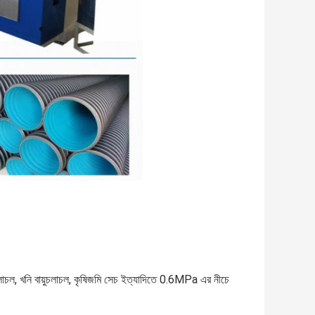
ুচলাচল, খনি বায়ুচলাচল, কৃষিজমি সেচ ইত্যাদিতে 0.6MPa এর নীচে