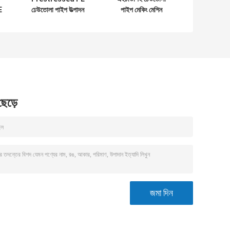
E
ঢেউতোলা পাইপ উত্পাদন
পাইপ মেকিং মেশিন
লাইন সর্পিল ঢেউতোলা
স্পাইরাল রিইনফোর্সড
পাইপ উত্পাদন মেশিন
সিওডি ঢেউতোলা পাইপ
মেশিন
 ছেড়ে