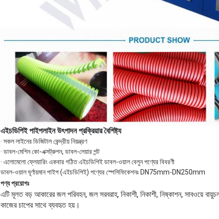
এইচডিপিই পাইপলাইন উৎপাদন প্রক্রিয়ার বৈশিষ্ট্য
· সকল লাইনের ডিজিটাল কেন্দ্রীয় নিয়ন্ত্রণ
· ডাবল-মেশিন কো-এক্সট্রুশন, ডাবল-লেয়ার শন্ট
· এলোমেলো ফ্লেয়ারিং একবার গঠিত এইচডিপিই ডাবল-ওয়াল বেলুন পণ্যের বিবরণী
ডাবল-ওয়াল ঘূর্ণায়মান পাইপ (এইচডিপিই) পণ্যের স্পেসিফিকেশনঃ DN75mm-DN250mm
পণ্য প্রয়োগঃ
এটি মূলত বড় আকারের জল পরিবহন, জল সরবরাহ, নিকাশী, নিকাশী, নিষ্কাশন, সাবওয়ে বায়
কাজের চাপের সাথে ব্যবহৃত হয়।