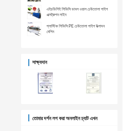
এইচডিপিই পিভিসি ডাবল ওয়াল ঢেউতোলা পাইপ
এক্সট্রুশন লাইন
প্লাস্টিক পিভিসি PE ঢেউতোলা পাইপ উত্পাদন
মেশিন
সাক্ষ্যদান
তোমার দর্শন লগ করা অনলাইন চ্যাট এখন