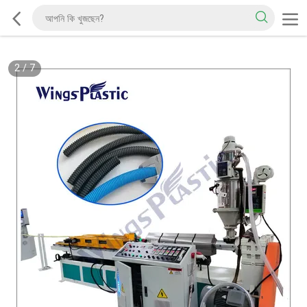
2
/
7