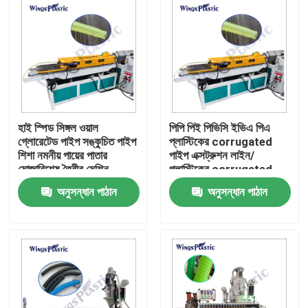
হাই স্পিড সিঙ্গল ওয়াল
পিপি পিই পিভিসি ইভিএ পিএ
গ্লোরেটেড পাইপ সঙ্কুচিত পাইপ
প্লাস্টিকের corrugated
শিশা নমনীয় পায়ের পাতার
পাইপ এক্সট্রুশন লাইন/
মোজাবিশেষ তৈরীর মেশিন
প্লাস্টিকের corrugated
পাইপ এক্সট্রুশন মেশিন
অনুসন্ধান পাঠান
অনুসন্ধান পাঠান
বাড়ি
পণ্য
আমাদের সম্পর্কে