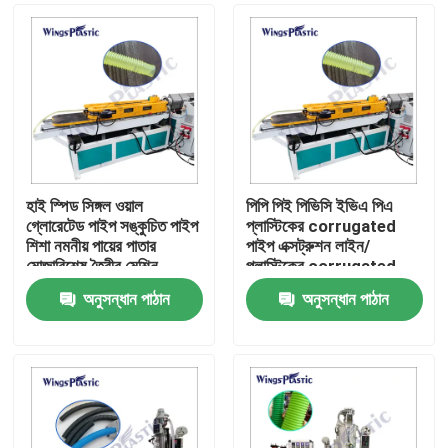
হাই স্পিড সিঙ্গল ওয়াল
পিপি পিই পিভিসি ইভিএ পিএ
গ্লোরেটেড পাইপ সঙ্কুচিত পাইপ
প্লাস্টিকের corrugated
শিশা নমনীয় পায়ের পাতার
পাইপ এক্সট্রুশন লাইন/
মোজাবিশেষ তৈরীর মেশিন
প্লাস্টিকের corrugated
পাইপ এক্সট্রুশন মেশিন
অনুসন্ধান পাঠান
অনুসন্ধান পাঠান
বাড়ি
পণ্য
আমাদের সম্পর্কে