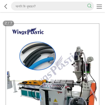
2
/
7