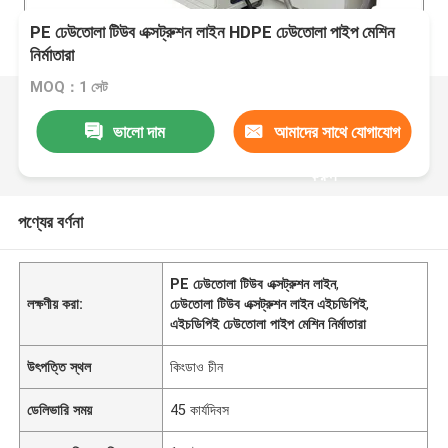
PE ঢেউতোলা টিউব এক্সট্রুশন লাইন HDPE ঢেউতোলা পাইপ মেশিন
নির্মাতারা
MOQ：1 সেট
ভালো দাম
আমাদের সাথে যোগাযোগ
করুন
পণ্যের বর্ণনা
PE ঢেউতোলা টিউব এক্সট্রুশন লাইন
,
লক্ষণীয় করা:
ঢেউতোলা টিউব এক্সট্রুশন লাইন এইচডিপিই
,
এইচডিপিই ঢেউতোলা পাইপ মেশিন নির্মাতারা
উৎপত্তি স্থল
কিংডাও চীন
ডেলিভারি সময়
45 কার্যদিবস