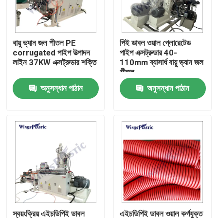
কারখানা ভ্রমণ
বায়ু ভ্যান জল শীতল PE
পিই ডাবল ওয়াল গ্লোরেটেড
corrugated পাইপ উত্পাদন
পাইপ এক্সট্রুডার 40-
মান নিয়ন্ত্রণ
লাইন 37KW এক্সট্রুডার শক্তি
110mm ব্যাসার্ধ বায়ু ভ্যান জল
শীতল
অনুসন্ধান পাঠান
অনুসন্ধান পাঠান
যোগাযোগ করুন
প্লাস্টিক পাইপ এক্সট্রুডার মেশিন
প্লাস্টিক পাইপ এক্সট্রুশন লাইন
প্লাস্টিক টিউব এক্সট্রুডার মেশিন
এইচডিপিই পাইপ এক্সট্রুডার মেশিন
স্বয়ংক্রিয় এইচডিপিই ডাবল
এইচডিপিই ডাবল ওয়াল কর্গযুক্ত