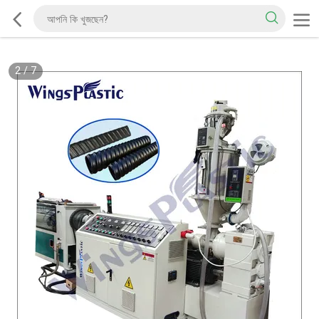
2
/
7