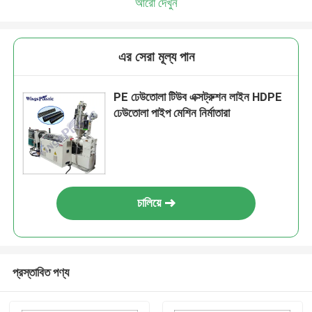
আরো দেখুন
এর সেরা মূল্য পান
PE ঢেউতোলা টিউব এক্সট্রুশন লাইন HDPE
ঢেউতোলা পাইপ মেশিন নির্মাতারা
চালিয়ে
প্রস্তাবিত পণ্য